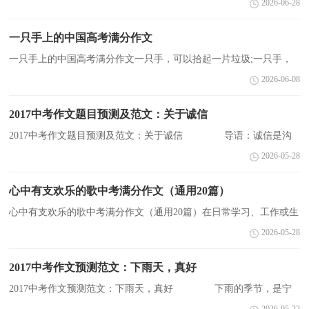
2026-06-28
志。下面是小编为您收集整理的作文，希望对您有所帮助...
一只手上的中国高考满分作文
一只手上的中国高考满分作文一只手，可以拾起一片垃圾;一只手，
可以交上一份答卷;一只手，可以支撑起一个家庭。一只手，可能会
2026-06-08
打碎一只瓶子;一只手，可能还会伸进别人的口袋，一只手，也...
2017中考作文题目预测及范文：关于诚信
2017中考作文题目预测及范文：关于诚信 导语：诚信是沟
通心灵的桥梁，善于欺骗的人，永远到不了桥的另一端。下面是小编
2026-05-28
为您收集整理的作文，希望对您有所帮助。 【篇一：关于诚信
的...
心中有支欢乐的歌中考满分作文（通用20篇）
心中有支欢乐的歌中考满分作文（通用20篇）在日常学习、工作或生
活中，大家都经常看到作文的身影吧，作文是从内部言语向外部言语
2026-05-28
的过渡，即从经过压缩的简要的、自己能明白的语言，向开...
2017中考作文预测范文：下雨天，真好
2017中考作文预测范文：下雨天，真好 下雨的季节，是宁
静的季节。下雨的季节，是快乐的季节。下雨的季节，是生命充满活