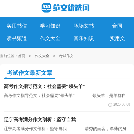
实用书信
学习知识
职场文书
合同
读书频道
作文大全
音乐知识
实用文
当前位置：
首页
>
作文大全
>
考试作文
考试作文最新文章
高考作文指导范文：社会需要“领头羊”
高考作文指导范文：社会需要“领头羊” 领头羊，是羊群自
己优胜劣汰自我竞争脱颖而出的，因而具有天然的崇高威望，
2026-08-08
是“权”和“威”二者自然合一的。下面是小编整理的作文，欢迎...
辽宁高考满分作文剖析：坚守自我
辽宁高考满分作文剖析：坚守自我 清秀的面容，单薄的身