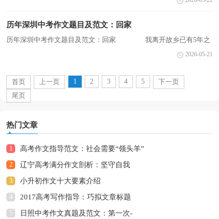
2026-05-22
力的季节……下面是小编整理的作文，欢迎大家阅读!更多相关信...
历年深圳中考作文题目及范文：回家
历年深圳中考作文题目及范文：回家 我离开故乡已有5年之
久，但我却时常思念着它，因为它是我的根，是孕育我成长的地方，
2026-05-21
我永远不会忘记它。下面是小编为您收集整理的资料，希望对您...
1
2
3
4
5
首页
上一页
下一页
尾页
热门文章
1
高考作文指导范文：社会需要“领头羊”
2
辽宁高考满分作文剖析：坚守自我
3
小升初作文十大要素介绍
4
2017高考写作指导：巧拟文章标题
5
日照中考作文真题及范文：第一次-