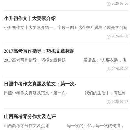
子，桌面上是满满的手绘的稿子。下面是小编整理的作文，欢迎大家
2026-08-06
阅读!更多相关信息请关注CNFLA的相关栏目! 坚守自我
...
小升初作文十大要素介绍
小升初作文十大要素介绍一、字数三四五这个技巧说白了就是学习写
短句。学了一段时间写作的孩子容易在作文中写长句，而长句写不好
2026-07-30
就变成病句。事实上很多作家也是以写短句见长...
2017高考写作指导：巧拟文章标题
2017高考写作指导：巧拟文章标题 俗话说：“人要衣装，佛
要金装”。那么，一篇文章首先需要什么来装点呢?回答是：标题。从
2026-07-29
某种意义上说，标题就是文章的“衣”和“金”，好的标题会使...
日照中考作文真题及范文：第一次-
日照中考作文真题及范文：第一次- 我们的生活中，有过许
许多多的“第一次”：第一次动手做饭，第一次走夜路，第一次养小动
2026-07-27
物，第一次去野营，第一次登台表演，第一次得奖，第一次坐火车，
第...
山西高考零分作文及点评
山西高考零分作文及点评 每一次的回忆，每一次的伤痛，