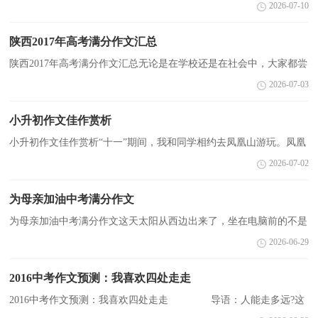
都构成了一幅幅让你怀念却又放不下的图片。欢迎大家阅读!更多相
2026-07-10
关信息请关注CNFLA的相关栏目! 【题目】 因父...
陕西2017年高考满分作文汇总
陕西2017年高考满分作文汇总无论是在学校还是在社会中，大家都尝
试过写作文吧，作文是经过人的思想考虑和语言组织，通过文字来表
2026-07-03
达一个主题意义的记叙方法。那么，怎么去写作文呢？以...
小升初作文佳作赏析
小升初作文佳作赏析“十一”期间，我和同学相约去凤凰山游玩。凤凰
山海拔1690米，位于黑龙江省五常市，是黑龙江省境内第一高山，也
2026-07-02
是最美的山。凤凰山主要有两大旅游景点：一个是“空...
为母亲加油中考满分作文
为母亲加油中考满分作文这天太阳从西边出来了，坐在电脑前的不是
打牌下棋的爸爸，也不是上网冲浪的我，竟然是以前不知道“桌面”为
2026-06-29
何物的妈妈！在我和爸爸好奇的追问下，妈妈道出了原...
2016中考作文预测：我喜欢四处走走
2016中考作文预测：我喜欢四处走走 导语：人能走多远?这
话不是要问两脚而是志向;人能攀多高?这是不是要问双手而是要问意