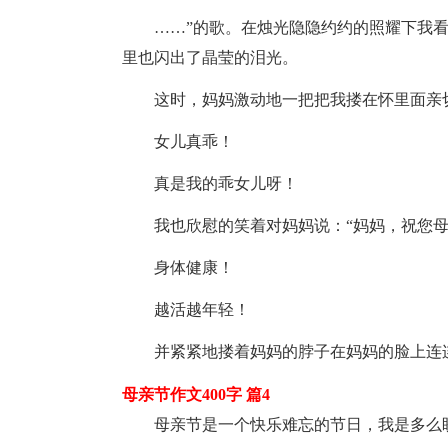
……”的歌。在烛光隐隐约约的照耀下我
里也闪出了晶莹的泪光。
这时，妈妈激动地一把把我搂在怀里面亲
女儿真乖！
真是我的乖女儿呀！
我也欣慰的笑着对妈妈说：“妈妈，祝您
身体健康！
越活越年轻！
并紧紧地搂着妈妈的脖子在妈妈的脸上连
母亲节作文400字 篇4
母亲节是一个快乐难忘的节日，我是多么