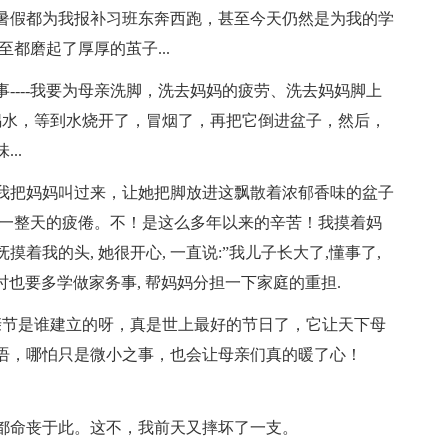
暑假都为我报补习班东奔西跑，甚至今天仍然是为我的学
都磨起了厚厚的茧子...
----我要为母亲洗脚，洗去妈妈的疲劳、洗去妈妈脚上
锅水，等到水烧开了，冒烟了，再把它倒进盆子，然后，
..
我把妈妈叫过来，让她把脚放进这飘散着浓郁香味的盆子
妈一整天的疲倦。不！是这么多年以来的辛苦！我摸着妈
摸着我的头, 她很开心, 一直说:”我儿子长大了,懂事了,
时也要多学做家务事, 帮妈妈分担一下家庭的重担.
亲节是谁建立的呀，真是世上最好的节日了，它让天下母
语，哪怕只是微小之事，也会让母亲们真的暖了心！
都命丧于此。这不，我前天又摔坏了一支。