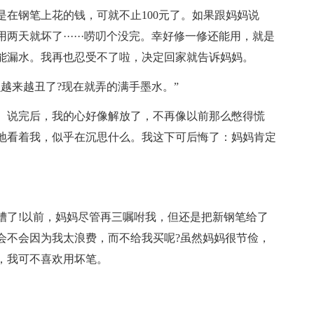
在钢笔上花的钱，可就不止100元了。如果跟妈妈说
天就坏了······唠叨个没完。幸好修一修还能用，就是
能漏水。我再也忍受不了啦，决定回家就告诉妈妈。
越来越丑了?现在就弄的满手墨水。”
。说完后，我的心好像解放了，不再像以前那么憋得慌
地看着我，似乎在沉思什么。我这下可后悔了：妈妈肯定
糟了!以前，妈妈尽管再三嘱咐我，但还是把新钢笔给了
会不会因为我太浪费，而不给我买呢?虽然妈妈很节俭，
，我可不喜欢用坏笔。