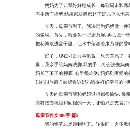
妈妈为了让我好好地成长，每到周末和寒
习生活而操劳,结果那双脚都起了好几个水泡甚至
今天，母亲节到了。我决定为妈妈做一件事
的尘埃。首先，我要买一些康乃馨, 再去煮一
把花瓣放进盆子里，让水中荡漾着康乃馨的香味.
好了，现在可是万事俱备，只欠东风了。
里，我亲手给妈妈洗脚,我的手，将会洗去妈
妈长了茧子的脚底, 心里很难受, 妈妈则疼爱的抚
妈妈很欣慰.” 而我告诉妈妈我要好好学习的同
今天的母亲节我和妈妈过得都很愉快, 母
亲有接受祝福和回报的一天，哪怕只是支言片
母亲节作文400字 篇5
我的钢笔总是滚到地下。转眼间，大多数