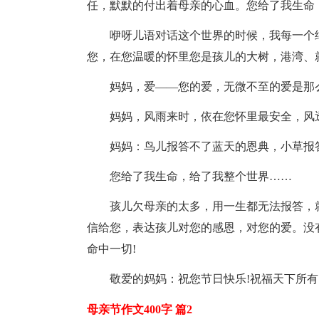
任，默默的付出着母亲的心血。您给了我生命
咿呀儿语对话这个世界的时候，我每一个
您，在您温暖的怀里您是孩儿的大树，港湾、
妈妈，爱——您的爱，无微不至的爱是那么
妈妈，风雨来时，依在您怀里最安全，风
妈妈：鸟儿报答不了蓝天的恩典，小草报
您给了我生命，给了我整个世界……
孩儿欠母亲的太多，用一生都无法报答，
信给您，表达孩儿对您的感恩，对您的爱。没
命中一切!
敬爱的妈妈：祝您节日快乐!祝福天下所有
母亲节作文400字 篇2