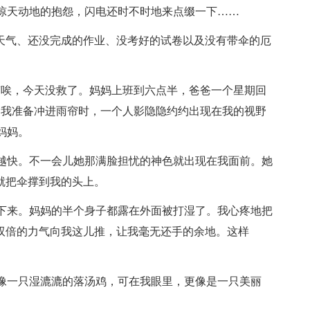
惊天动地的抱怨，闪电还时不时地来点缀一下……
的天气、还没完成的作业、没考好的试卷以及没有带伞的厄
“唉，今天没救了。妈妈上班到六点半，爸爸一个星期回
当我准备冲进雨帘时，一个人影隐隐约约出现在我的视野
妈妈。
越快。不一会儿她那满脸担忧的神色就出现在我面前。她
就把伞撑到我的头上。
下来。妈妈的半个身子都露在外面被打湿了。我心疼地把
用双倍的力气向我这儿推，让我毫无还手的余地。这样
像一只湿漉漉的落汤鸡，可在我眼里，更像是一只美丽