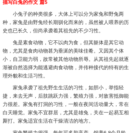
描写白兔的作文 篇5
小兔子的种类很多，大体上可以分为家兔和野兔两
种，家兔是由野兔经长期驯化而来的，虽然被人喂养的历
史也已长久，但尚承袭着其祖先的不少习性。
兔是素食动物，它不以肉为食，但其躯体是其它动
物，尤其是食肉动物甚为垂涎的美味佳肴。又因其个体
小，自卫能力弱，故常被其他动物所辱。从其祖先起就逐
渐被自然选择为能逃避肉食动物，并传种接代的特有的生
理外貌和生活习性。
家兔承袭了祖先野生生活的习性，如胆小，举指轻
捷，来去无声，后肢跳跃力强，繁殖力强，对敌害抵御能
力很差。家兔有打洞的习性，一般在夜间活动量大，常在
白天睡觉。家兔不宜群居，尤其是雄兔，关在一起易互相
厮打。家兔适宜生活在干燥清洁的地方。
家兔繁殖力很强，每年可多胎高产。饲养6-8个月龄