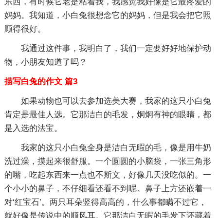
东西，有时候它老是粘着我，我感觉我好像是它最疼爱的
妈妈。我知道，小白兔很想念它的妈妈，但是我会把它照
顾得很好。
我通过这件事，我明白了，我们一定要好好地保护动
物，小朋友知道了吗？
描写白兔的作文 篇3
如果动物也可以去参加选美大赛，我家的这只小白兔
肯定是最佳人选。它那洁白的毛发，炯炯有神的眼睛，都
是入选的法宝。
我家的这只小白兔全身是洁白无暇的毛，像是用牛奶
洗过澡，摸起来很舒服。一个圆圆的小脑袋，一张三角形
的嘴，吃起东西来一点也不斯文，好像几天没吃似的。一
个小小的鼻子，不仔细看还看不到呢。鼻子上方还嵌着一
对‘红宝石’。两只耳朵竖得高高的，什么事都瞒不过它，
就好像是传说中的顺风耳。它那洁白无暇的毛发下还藏着