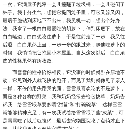
一次，它满屋子乱窜一会儿撞翻了垃圾桶，一会儿碰倒了
杯子。我十分生气，想把它提回笼子里，可它又躲又闪，
最后干脆钻到床地下不出来，我灵机一动，想出个好办
法，我拿了一根白白最爱吃的胡萝卜，伸到床底下，放在
白白嘴边，白白想咬住萝卜，于是往前走了一步，我又往
后退，白白果然上当，一步一步的跟过来，趁他吃萝卜的
时候，我悄悄把它抱回小木屋里。自从这次以后，白白顽
皮的性格果然有所收敛。
而雪雪的性格恰好相反，它没事的时候就卧在原地不
动，它见到外人就飞快的跑开，而见了我则就像见了亲人
一样，不停的用头蹭我的腿，雪雪最喜欢吃的不是萝卜，
而是各种各样的野菜，我和奶奶经常去给它拔草，奶奶告
诉我，给雪雪喂草要多喂“甜苣”和“打碗碗草”，这样雪雪
就能够精神充足，有一次我试着给雪雪喂了些“灰菜”，可
是雪雪吃了以后就拉稀，最后去宠物医院吃了点药才止下
来，从此我再也不敢给它喂“灰菜”了。