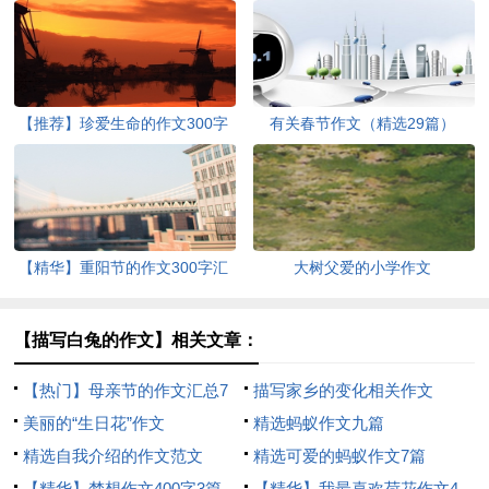
【推荐】珍爱生命的作文300字
有关春节作文（精选29篇）
集锦六篇
【精华】重阳节的作文300字汇
大树父爱的小学作文
编10篇
【描写白兔的作文】相关文章：
【热门】母亲节的作文汇总7
描写家乡的变化相关作文
篇
美丽的“生日花”作文
精选蚂蚁作文九篇
精选自我介绍的作文范文
精选可爱的蚂蚁作文7篇
【精华】梦想作文400字3篇
【精华】我最喜欢荷花作文4