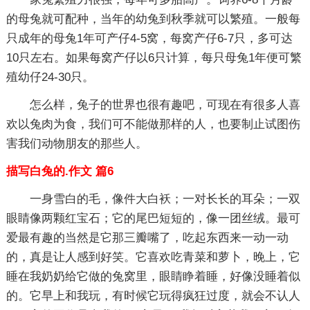
的母兔就可配种，当年的幼兔到秋季就可以繁殖。一般每
只成年的母兔1年可产仔4-5窝，每窝产仔6-7只，多可达
10只左右。如果每窝产仔以6只计算，每只母兔1年便可繁
殖幼仔24-30只。
怎么样，兔子的世界也很有趣吧，可现在有很多人喜
欢以兔肉为食，我们可不能做那样的人，也要制止试图伤
害我们动物朋友的那些人。
描写白兔的.作文 篇6
一身雪白的毛，像件大白袄；一对长长的耳朵；一双
眼睛像两颗红宝石；它的尾巴短短的，像一团丝绒。最可
爱最有趣的当然是它那三瓣嘴了，吃起东西来一动一动
的，真是让人感到好笑。它喜欢吃青菜和萝卜，晚上，它
睡在我奶奶给它做的兔窝里，眼睛睁着睡，好像没睡着似
的。它早上和我玩，有时候它玩得疯狂过度，就会不认人