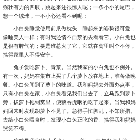
强壮有力的四肢，跳起来还很惊人呢；一条小小的尾巴，
想一个绒球，一不小心还看不到呢；
小白兔睡觉使用前爪做枕头，睡起来的姿势很可爱，
像睡美人一样；有时我还情不自禁的去看看它。小白兔也
是很有脾气的；要是谁惹火了它，它就在窝里叫个不停，
搞得家里人不得安宁。
兔子爱吃萝卜、青菜。当然我家的小白兔也不例外。
有一次，妈妈在集市上买了几个萝卜放在地上，准备做晚
餐。小白兔闻到了萝卜的味道。我和妈妈去外面办点事，
只有小白兔在家，小白兔看见我们出去了，立马跑到萝卜
旁，拔萝卜拖到窝里，便狼吞虎咽的吃了起来。当我和妈
妈回来时发现胡萝卜不见了。急得手忙脚乱，不知所措。
去给小白兔喂食时，发现小白兔正吃的香。搞得我和妈妈
哭笑不得。