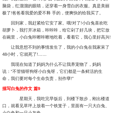
脑袋，红溜溜的眼睛，还穿着一身雪白的衣服。真是美丽
极了!爸爸看我爱的爱不释 手的，便爽快的给我买了。
回到家，我赶紧给它安了家。哦!对了!小白兔喜欢吃
胡萝卜，我打开冰箱，咔咔咔，给它剁了好几块，把它放
在碗里，小白兔咔嚓咔嚓地吃着，看着它，我心里好高兴!
让我意想不到的事情发生了，我的小白兔在我家呆了
48小时，它就死了!……
我现在知道了妈妈为什么不让我养宠物了，妈妈
说：“不管猫呀狗呀小白兔呀，它们都是一条鲜活的生
命，我们要对每个生命负责，别作孽!”
描写白兔的作文 篇9
星期天，我吃完早饭后，到楼下散步，刚出楼道
口，就看见草坪上放着一个铁笼子，里面有一只大白兔、
小白兔和一只小灰兔。