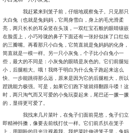
我赶紧来到笼子前，仔细地观察兔子。只见那只
大白兔（也就是兔妈妈，它周身雪白，身上的毛光滑柔
亮，两只长长的耳朵竖在头顶，一双红宝石般的眼睛镶嵌
在脸蛋上，小巧玲珑的鼻子下面还有一张好似抹了口红似
的三瓣嘴。再看那只小白兔，它简直就是兔妈妈的化身，
简直就是一模一样。另一只小灰兔，个子比小白兔小一
些，最大的不同是：小灰兔的眼睛是灰色的。它们前腿短
小，后腿粗大。哦！我终于明白为什么兔子跑起来这么
快、一步能跳得那么远，原来是因为它的后腿粗大，所以
蹬跳能力极强。可是，如果它们跑下坡就得翻跟斗喽！这
时，两只淘气而又可爱的小兔玩耍起来，尾巴还一撅一撅
的，显得更可爱了。
我找来几片菜叶，在兔子们面前晃悠，兔子们立
即精神抖擞，像要去前线打仗一样。它们前爪扒在笼子
上，用期盼的目光注视着我。我把菜叶伸进笼子里，兔妈