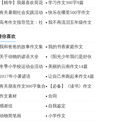
3篇
【精华】我最喜欢荷花
学习作文300字9篇
作文4篇
有关暑期社会实践活动
快乐在哪里500字作文
总结
高考作文指导范文：社
我不再流泪五年级作文
会需要“领头羊”
猜你喜欢
我和爸爸的故事作文集
我的书香家庭作文
锦15篇
关于动物的谚语大全
《阳光少年我们是好伙
伴》优秀作文
冬季小学校运动会活动
美丽的云南作文14篇
总结范文（通用5篇）
2017年小暑谚语
让自己奔跑起来作文4篇
有关朋友作文900字集合
【必备】《读书》作文
五篇
500字汇编五篇
作文素材
合同
感谢信
自我鉴定
动物简笔画
小学作文