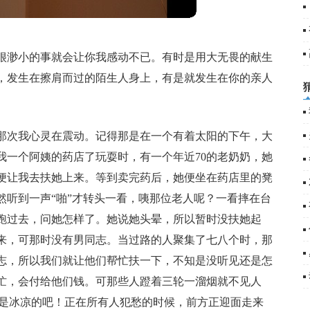
很渺小的事就会让你我感动不已。有时是用大无畏的献生
，发生在擦肩而过的陌生人身上，有是就发生在你的亲人
那次我心灵在震动。记得那是在一个有着太阳的下午，大
我一个阿姨的药店了玩耍时，有一个年近70的老奶奶，她
便让我去扶她上来。等到卖完药后，她便坐在药店里的凳
然听到一声“啪”才转头一看，咦那位老人呢？一看摔在台
跑过去，问她怎样了。她说她头晕，所以暂时没扶她起
来，可那时没有男同志。当过路的人聚集了七八个时，那
志，所以我们就让他们帮忙扶一下，不知是没听见还是怎
忙，会付给他们钱。可那些人蹬着三轮一溜烟就不见人
心是冰凉的吧！正在所有人犯愁的时候，前方正迎面走来