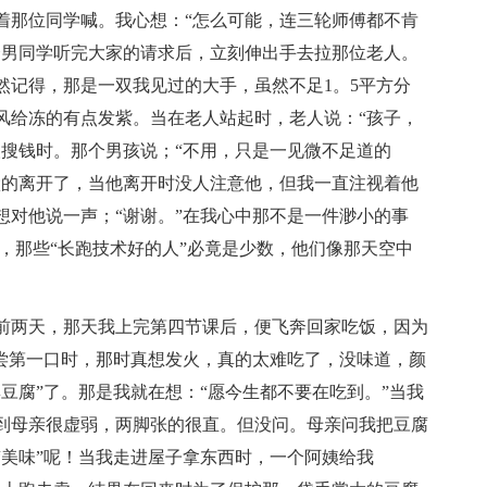
着那位同学喊。我心想：“怎么可能，连三轮师傅都不肯
个男同学听完大家的请求后，立刻伸出手去拉那位老人。
然记得，那是一双我见过的大手，虽然不足1。5平方分
风给冻的有点发紫。当在老人站起时，老人说：“孩子，
人搜钱时。那个男孩说；“不用，只是一见微不足道的
默的离开了，当他离开时没人注意他，但我一直注视着他
想对他说一声；“谢谢。”在我心中那不是一件渺小的事
，那些“长跑技术好的人”必竟是少数，他们像那天空中
前两天，那天我上完第四节课后，便飞奔回家吃饭，因为
我尝第一口时，那时真想发火，真的太难吃了，没味道，颜
豆腐”了。那是我就在想：“愿今生都不要在吃到。”当我
到母亲很虚弱，两脚张的很直。但没问。母亲问我把豆腐
“美味”呢！当我走进屋子拿东西时，一个阿姨给我