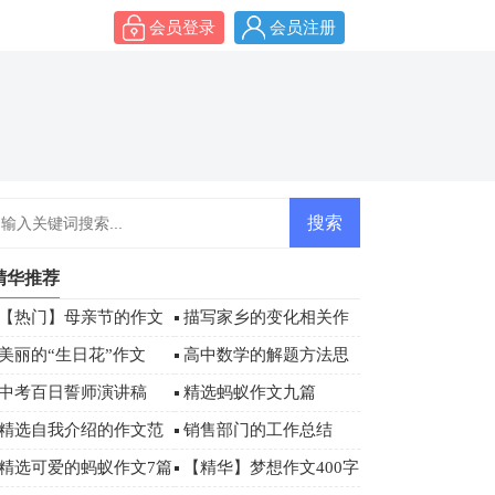
会员登录
会员注册
精华推荐
【热门】母亲节的作文
描写家乡的变化相关作
汇总7篇
文
美丽的“生日花”作文
高中数学的解题方法思
想
中考百日誓师演讲稿
精选蚂蚁作文九篇
【荐】
精选自我介绍的作文范
销售部门的工作总结
文
精选可爱的蚂蚁作文7篇
【精华】梦想作文400字