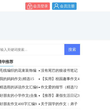
会员登录
会员注册
精华推荐
毛线编织的花束装饰编
没有尾巴的狼读书笔记
织教程图解
摘抄
我的妈妈作文(精选15
【实用】校园趣事作文4
)
篇
精选雨的诉说作文汇编6
作文爱的细节（精选72
篇
篇）
好朋友的小学作文(合集
【推荐】暑假生活日记3
5篇)
篇
好朋友作文400字汇编9
关于国学的作文：弟子