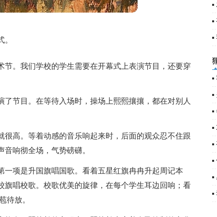
1
式。
艺术节。我们学校的学生需要在开幕式上表演节目，还要穿
演了节目。在等待入场时，操场上熙熙攘攘，都在对别人
就很高。等着动感的音乐响起来时，后面的观众忍不住跟
声音响彻全场，气势磅礴。
第一项是升国旗唱国歌。看着五星红旗冉冉升起周记本
校旗唱校歌。校歌优美的旋律，在每个学生耳边回响；看
苞待放。