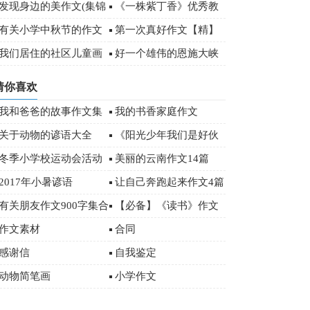
篇
规读后感800字
发现身边的美作文(集锦
《一株紫丁香》优秀教
5篇)
学设计
有关小学中秋节的作文
第一次真好作文【精】
500字三篇
我们居住的社区儿童画
好一个雄伟的恩施大峡
作品欣赏
谷游记作文
猜你喜欢
我和爸爸的故事作文集
我的书香家庭作文
锦15篇
关于动物的谚语大全
《阳光少年我们是好伙
伴》优秀作文
冬季小学校运动会活动
美丽的云南作文14篇
总结范文（通用5篇）
2017年小暑谚语
让自己奔跑起来作文4篇
有关朋友作文900字集合
【必备】《读书》作文
五篇
500字汇编五篇
作文素材
合同
感谢信
自我鉴定
动物简笔画
小学作文