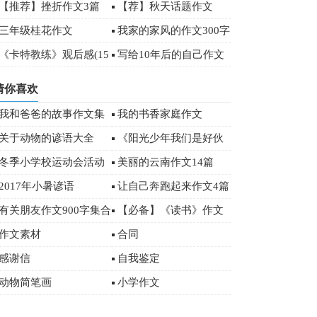
【推荐】挫折作文3篇
【荐】秋天话题作文
三年级桂花作文
我家的家风的作文300字
锦集10篇
《卡特教练》观后感(15
写给10年后的自己作文
)
猜你喜欢
我和爸爸的故事作文集
我的书香家庭作文
锦15篇
关于动物的谚语大全
《阳光少年我们是好伙
伴》优秀作文
冬季小学校运动会活动
美丽的云南作文14篇
总结范文（通用5篇）
2017年小暑谚语
让自己奔跑起来作文4篇
有关朋友作文900字集合
【必备】《读书》作文
五篇
500字汇编五篇
作文素材
合同
感谢信
自我鉴定
动物简笔画
小学作文