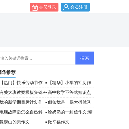
会员登录
会员注册
精华推荐
【热门】快乐劳动节作
【精华】小学的经历作
文锦集十篇
文500字四篇
有关大班教案模板集锦9
高中数学不等式知识点
篇
「汇总」
我的新学期目标计划作
假如我是一棵大树优秀
文600字「精选」
作文
电脑故障后怎么自己解
给奶奶的一封信作文(精
决
选15篇)
昆嵛山的美作文
微幸福作文