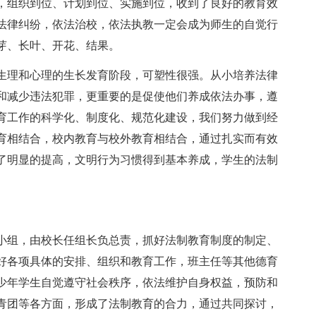
，组织到位、计划到位、实施到位，收到了良好的教育效
法律纠纷，依法治校，依法执教一定会成为师生的自觉行
芽、长叶、开花、结果。
生理和心理的生长发育阶段，可塑性很强。从小培养法律
和减少违法犯罪，更重要的是促使他们养成依法办事，遵
育工作的科学化、制度化、规范化建设，我们努力做到经
育相结合，校内教育与校外教育相结合，通过扎实而有效
了明显的提高，文明行为习惯得到基本养成，学生的法制
小组，由校长任组长负总责，抓好法制教育制度的制定、
好各项具体的安排、组织和教育工作，班主任等其他德育
少年学生自觉遵守社会秩序，依法维护自身权益，预防和
青团等各方面，形成了法制教育的合力，通过共同探讨，