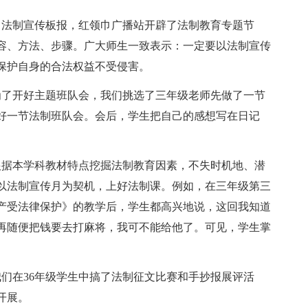
了法制宣传板报，红领巾广播站开辟了法制教育专题节
容、方法、步骤。广大师生一致表示：一定要以法制宣传
保护自身的合法权益不受侵害。
为了开好主题班队会，我们挑选了三年级老师先做了一节
好一节法制班队会。会后，学生把自己的感想写在日记
根据本学科教材特点挖掘法制教育因素，不失时机地、潜
以法制宣传月为契机，上好法制课。例如，在三年级第三
产受法律保护》的教学后，学生都高兴地说，这回我知道
再随便把钱要去打麻将，我可不能给他了。可见，学生掌
们在36年级学生中搞了法制征文比赛和手抄报展评活
开展。