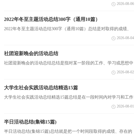
况加以回顾和分析的一种书面材料，它可以帮助我们总结以往思想，
2026-08-06
发扬成绩，让我们抽出时间写写总结吧。如何把总结...
2022年冬至主题活动总结300字（通用10篇）
2022年冬至主题活动总结300字（通用10篇）总结是对取得的成绩、
存在的问题及得到的经验和教训等方面情况进行评价与描述的一种书
2026-08-04
面材料，它有助于我们寻找工作和事物发展的规律，从...
社团迎新晚会的活动总结
社团迎新晚会的活动总结总结是指对某一阶段的工作、学习或思想中
的经验或情况加以总结和概括的书面材料，通过它可以全面地、系统
2026-08-02
地了解以往的学习和工作情况，我想我们需要写一...
大学生社会实践活动总结精选15篇
大学生社会实践活动总结精选15篇总结是在一段时间内对学习和工作
生活等表现加以总结和概括的一种书面材料，它是增长才干的一种好
2026-08-01
办法，不妨坐下来好好写写总结吧。那么总结有什...
半日活动总结(集锦15篇)
半日活动总结(集锦15篇)总结就是把一个时间段取得的成绩、存在的