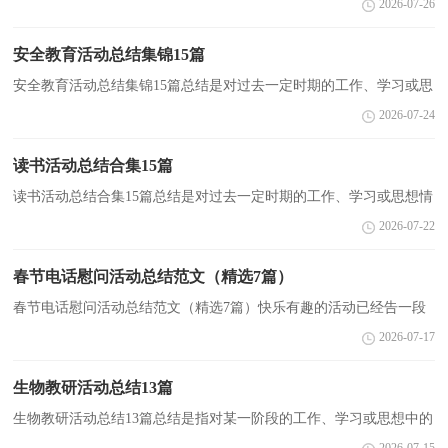
2026-07-26
它能使我们及时找出错误并改正，让我们一起来学习写总...
安全教育活动总结集锦15篇
安全教育活动总结集锦15篇总结是对过去一定时期的工作、学习或思
想情况进行回顾、分析，并做出客观评价的书面材料，它在我们的学
2026-07-24
习、工作中起到呈上启下的作用，快快来写一份总结...
读书活动总结合集15篇
读书活动总结合集15篇总结是对过去一定时期的工作、学习或思想情
况进行回顾、分析，并做出客观评价的书面材料，它可以有效锻炼我
2026-07-22
们的语言组织能力，让我们一起认真地写一份总结吧...
春节电话慰问活动总结范文（精选7篇）
春节电话慰问活动总结范文（精选7篇）快乐有趣的活动已经告一段
落了，想必你学习了很多新知识，一定有不少可以总结的东西吧。那
2026-07-17
么我们该怎么去写活动总结呢？以下是小编为大家收集的...
生物教研活动总结13篇
生物教研活动总结13篇总结是指对某一阶段的工作、学习或思想中的
经验或情况加以总结和概括的书面材料，它可以促使我们思考，因此