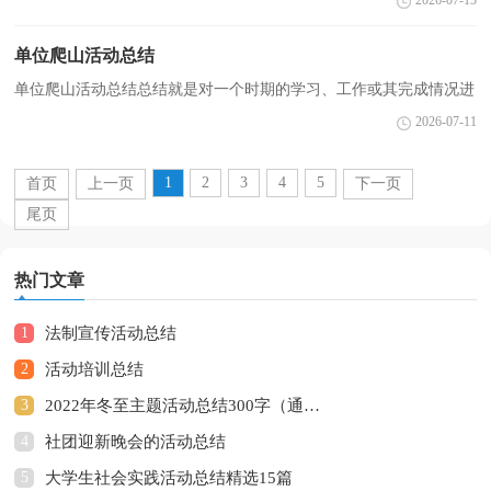
2026-07-15
我们要做好归纳，写好总结。总结怎么写才是正确的...
单位爬山活动总结
单位爬山活动总结总结就是对一个时期的学习、工作或其完成情况进
行一次全面系统的回顾和分析的书面材料，它是增长才干的一种好办
2026-07-11
法，不如静下心来好好写写总结吧。总结怎么写才...
1
2
3
4
5
首页
上一页
下一页
尾页
热门文章
1
法制宣传活动总结
2
活动培训总结
3
2022年冬至主题活动总结300字（通用10篇）
4
社团迎新晚会的活动总结
5
大学生社会实践活动总结精选15篇