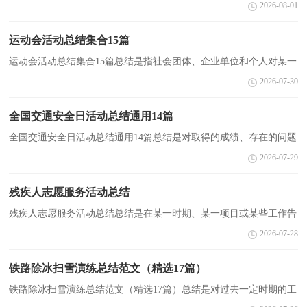
问题及得到的经验和教训进行一次全面系统的总结的书面材料，它能
2026-08-01
够使头脑更加清醒，目标更加明确，不如立即行动起...
运动会活动总结集合15篇
运动会活动总结集合15篇总结是指社会团体、企业单位和个人对某一
阶段的学习、工作或其完成情况加以回顾和分析，得出教训和一些规
2026-07-30
律性认识的一种书面材料，通过它可以全面地、系...
全国交通安全日活动总结通用14篇
全国交通安全日活动总结通用14篇总结是对取得的成绩、存在的问题
及得到的经验和教训等方面情况进行评价与描述的一种书面材料，它
2026-07-29
能够给人努力工作的动力，不妨坐下来好好写写总...
残疾人志愿服务活动总结
残疾人志愿服务活动总结总结是在某一时期、某一项目或某些工作告
一段落或者全部完成后进行回顾检查、分析评价，从而得出教训和一
2026-07-28
些规律性认识的一种书面材料，它是增长才干的一...
铁路除冰扫雪演练总结范文（精选17篇）
铁路除冰扫雪演练总结范文（精选17篇）总结是对过去一定时期的工
作、学习或思想情况进行回顾、分析，并做出客观评价的书面材料，