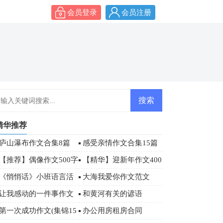
会员登录
会员注册
精华推荐
庐山瀑布作文合集8篇
感受亲情作文合集15篇
【推荐】偶像作文500字
【精华】迎新年作文400
合集八篇
字9篇
《悄悄话》小班语言活
大海我爱你作文范文
动教案
让我感动的一件事作文
和黄河有关的谚语
00字
第一次成功作文(集锦15
办公用房租房合同