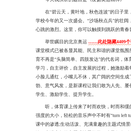
在“碧云天，黄叶地，秋色连波”的日子里
学校今年的又一次盛会。“沙场秋点兵”的壮
心跳的激烈。这里，你可以触摸到跳跃的青春
举世瞩目的北京奥运
……此处隐藏4409
课堂模式已被各显其能、民主和谐的课堂氛围
育不再是“头脑简单、四肢发达”的代名词，
学习，自主评价，自主发展的过程，她激励着
小脸儿通红，小嘴儿不休，其广阔的空间生成
勃、意气风发，是新课程让我们敢为人先、屡
学生、激励学生、提升学生。
听，体育课上传来了时而欢快，时而和缓
强度的大小，轻松的音乐声中不时有“turn left 
课中的渗透;生动活泼、充满童趣的主题式情景