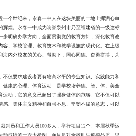
诞。近一个世纪来，永春一中人在这块美丽的土地上挥洒心血
的辉煌。永春一中成为响誉泉州市乃至福建省的一级达标
一步明确办学方向，全面贯彻党的教育方针，深化教育改
内容、学校管理、教育技术和教学设施的现代化。在上级
和海内外校友的关心、帮助下，同心同德、奋勇拼搏，为
，不仅要求建设者要有较高水平的专业知识、实践能力和
、健康的心理。体育运动，是学校培养德、智、体、美全
育运动，它的意义已超出了强身健体的范畴。它不但可以
情感、集体主义精神和自强不息、坚韧不拔的意志，可以
裁判员和工作人员100多人，举行项目12个。本届秋季运
运动成绩的一次大检阅，而且是对全校师生道德品质、思