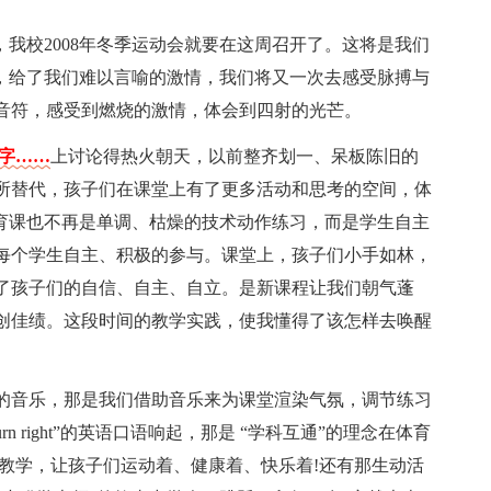
，我校2008年冬季运动会就要在这周召开了。这将是我们
阔，给了我们难以言喻的激情，我们将又一次去感受脉搏与
音符，感受到燃烧的激情，体会到四射的光芒。
个字……
上讨论得热火朝天，以前整齐划一、呆板陈旧的
所替代，孩子们在课堂上有了更多活动和思考的空间，体
体育课也不再是单调、枯燥的技术动作练习，而是学生自主
每个学生自主、积极的参与。课堂上，孩子们小手如林，
了孩子们的自信、自主、自立。是新课程让我们朝气蓬
创佳绩。这段时间的教学实践，使我懂得了该怎样去唤醒
的音乐，那是我们借助音乐来为课堂渲染气氛，调节练习
turn right”的英语口语响起，那是 “学科互通”的理念在体育
教学，让孩子们运动着、健康着、快乐着!还有那生动活