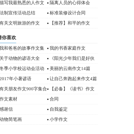
)
描写我最熟悉的人作文
隔离人员的心得体会
00字
法制宣传活动总结
标准装修设计合同
有关文明旅游的作文
【推荐】和平的作文
（精选4篇）
猜你喜欢
我和爸爸的故事作文集
我的书香家庭作文
锦15篇
关于动物的谚语大全
《阳光少年我们是好伙
伴》优秀作文
冬季小学校运动会活动
美丽的云南作文14篇
总结范文（通用5篇）
2017年小暑谚语
让自己奔跑起来作文4篇
有关朋友作文900字集合
【必备】《读书》作文
五篇
500字汇编五篇
作文素材
合同
感谢信
自我鉴定
动物简笔画
小学作文