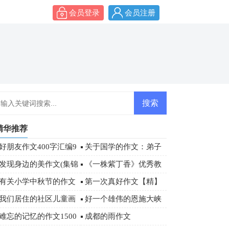
会员登录
会员注册
精华推荐
好朋友作文400字汇编9
关于国学的作文：弟子
篇
规读后感800字
发现身边的美作文(集锦
《一株紫丁香》优秀教
5篇)
学设计
有关小学中秋节的作文
第一次真好作文【精】
500字三篇
我们居住的社区儿童画
好一个雄伟的恩施大峡
作品欣赏
谷游记作文
难忘的记忆的作文1500
成都的雨作文