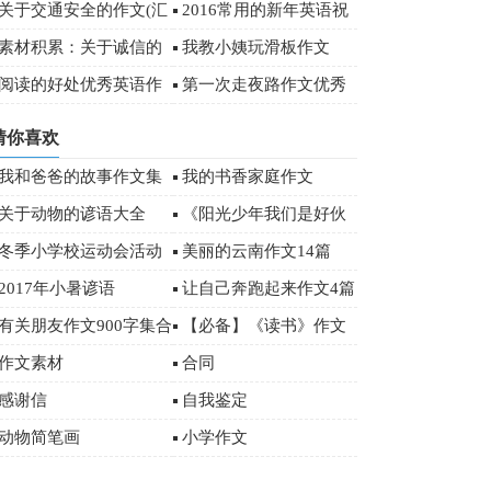
字
关于交通安全的作文(汇
2016常用的新年英语祝
编15篇)
福语（附中文）
素材积累：关于诚信的
我教小姨玩滑板作文
经典名言
阅读的好处优秀英语作
第一次走夜路作文优秀
文
(15篇)
猜你喜欢
我和爸爸的故事作文集
我的书香家庭作文
锦15篇
关于动物的谚语大全
《阳光少年我们是好伙
伴》优秀作文
冬季小学校运动会活动
美丽的云南作文14篇
总结范文（通用5篇）
2017年小暑谚语
让自己奔跑起来作文4篇
有关朋友作文900字集合
【必备】《读书》作文
五篇
500字汇编五篇
作文素材
合同
感谢信
自我鉴定
动物简笔画
小学作文