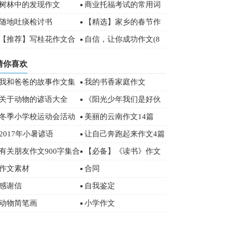
文3篇
树林中的发现作文
商业托福考试的常用词
汇
随地吐痰检讨书
【精选】家乡的春节作
文500字八篇
【推荐】写桂花作文合
自信，让你成功作文(8
集7篇
篇)
猜你喜欢
我和爸爸的故事作文集
我的书香家庭作文
锦15篇
关于动物的谚语大全
《阳光少年我们是好伙
伴》优秀作文
冬季小学校运动会活动
美丽的云南作文14篇
总结范文（通用5篇）
2017年小暑谚语
让自己奔跑起来作文4篇
有关朋友作文900字集合
【必备】《读书》作文
五篇
500字汇编五篇
作文素材
合同
感谢信
自我鉴定
动物简笔画
小学作文