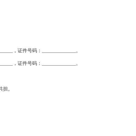
______，证件号码：______________。
______，证件号码：______________。
共担。
。