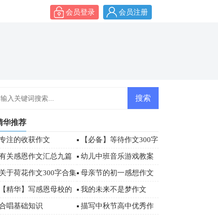
会员登录
会员注册
精华推荐
专注的收获作文
【必备】等待作文300字
4篇
有关感恩作文汇总九篇
幼儿中班音乐游戏教案
关于荷花作文300字合集
母亲节的初一感想作文
九篇
（精选30篇）
【精华】写感恩母校的
我的未来不是梦作文
作文500字汇总五篇
【热】
合唱基础知识
描写中秋节高中优秀作