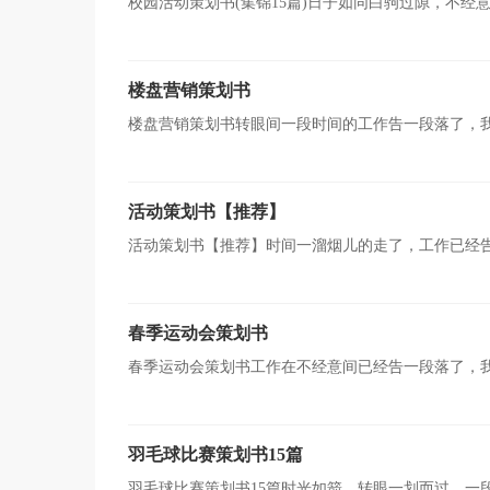
校园活动策划书(集锦15篇)日子如同白驹过隙，不
好新的目标，这时候，最关键的策划书怎么能落下！一起
楼盘营销策划书
楼盘营销策划书转眼间一段时间的工作告一段落了，
那么如何把策划书做到重点突出呢？下面是小编为大家整
活动策划书【推荐】
活动策划书【推荐】时间一溜烟儿的走了，工作已经
装上阵，在今后奋勇争先。一起来参考策划书是怎么写的
春季运动会策划书
春季运动会策划书工作在不经意间已经告一段落了，
书要写哪些内容呢？下面是小编收集整理的春季运动会策
羽毛球比赛策划书15篇
羽毛球比赛策划书15篇时光如箭，转眼一划而过，一