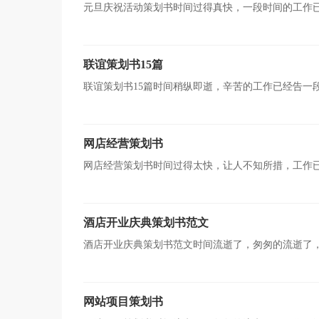
元旦庆祝活动策划书时间过得真快，一段时间的工作
划书，让自己成为更有竞争力的人吧。那么如何把策划书
联谊策划书15篇
联谊策划书15篇时间稍纵即逝，辛苦的工作已经告一
了。现在你是否对策划书一筹莫展呢？下面是小编帮大家
网店经营策划书
网店经营策划书时间过得太快，让人不知所措，工作
策划书吧。策划书要写哪些内容呢？以下是小编为大家收
酒店开业庆典策划书范文
酒店开业庆典策划书范文时间流逝了，匆匆的流逝了
策划书如何写了。相信大家又在为写策划书犯愁了吧！以
网站项目策划书