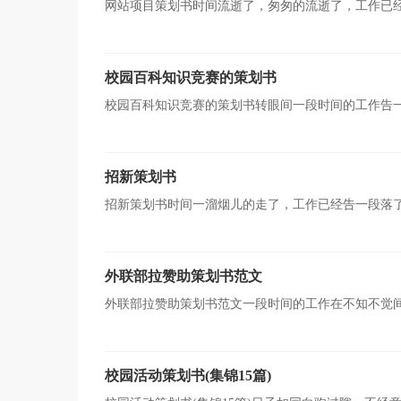
网站项目策划书时间流逝了，匆匆的流逝了，工作已
落下！快来参考策划书是怎么写的吧，下面是小编为大家
校园百科知识竞赛的策划书
校园百科知识竞赛的策划书转眼间一段时间的工作告
来学习写策划书吧。那么如何把策划书做到重点突出呢？
招新策划书
招新策划书时间一溜烟儿的走了，工作已经告一段落
划，才能轻装上阵，在今后奋勇争先。策划书怎么写才合
外联部拉赞助策划书范文
外联部拉赞助策划书范文一段时间的工作在不知不觉
策划书吧。快来参考策划书是怎么写的吧，下面是小编收
校园活动策划书(集锦15篇)