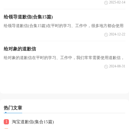
不陌生，写道歉信时要注意解释清楚事情原委，认同对方的感受并给
2025-02-14
予安慰。相信写道歉信是一个让许多人都头痛的问题...
给领导道歉信(合集15篇)
给领导道歉信(合集15篇)在平时的学习、工作中，很多地方都会使用
到道歉信，通过道歉信我们可以更好反省自己的过失，更好的向对方
2024-12-22
表示陪礼道歉。那么你有了解过道歉信吗？下面是小编...
给对象的道歉信
给对象的道歉信在平时的学习、工作中，我们常常需要使用道歉信，
在写道歉信的时候要注意态度诚恳、语气温和。你写道歉信时总是没
2024-08-31
有文字可写？下面是小编为大家整理的给对象的道歉...
热门文章
1
淘宝道歉信(集合15篇)