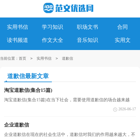
实用书信
学习知识
职场文书
合同
读书频道
作文大全
音乐知识
实用文
当前位置：
首页
>
实用书信
>
道歉信
道歉信最新文章
淘宝道歉信(集合15篇)
淘宝道歉信(集合15篇)在当下社会，需要使用道歉信的场合越来越
多，在写作上，道歉信有一定的书写规范。怎么写道歉信才能避免踩
2026-06-17
雷呢？以下是小编为大家收集的淘宝道歉信，希望对大家有...
企业道歉信
企业道歉信在现在的社会生活中，道歉信对我们的作用越来越大，不