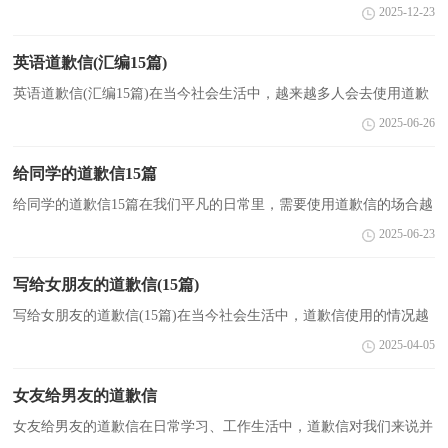
同的道歉信内容是不同的。你写道歉信时总是没有文字可写？以下是
2025-12-23
小编为大家整理的企业道歉信，欢迎大家分享。企业道...
英语道歉信(汇编15篇)
英语道歉信(汇编15篇)在当今社会生活中，越来越多人会去使用道歉
信，通过道歉信可以更好地表示陪礼道歉，消除曲解。写起道歉信来
2025-06-26
就毫无头绪？下面是小编为大家整理的英语道歉信，希望...
给同学的道歉信15篇
给同学的道歉信15篇在我们平凡的日常里，需要使用道歉信的场合越
来越多，道歉信在写作上具有一定的格式要求。怎么写道歉信才能避
2025-06-23
免踩雷呢？以下是小编帮大家整理的给同学的道歉信...
写给女朋友的道歉信(15篇)
写给女朋友的道歉信(15篇)在当今社会生活中，道歉信使用的情况越
来越多，写道歉信时要注意说明情况与理由，实事求是，简明扼要。
2025-04-05
那么，怎么去写道歉信呢？以下是小编为大家收集的写给女...
女友给男友的道歉信
女友给男友的道歉信在日常学习、工作生活中，道歉信对我们来说并