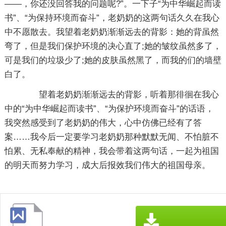
——，你还没回答我的问题呢?”。一下子“为中华崛起而读
书”、“为保持环境而奋斗”，老奶奶的这两句话久久在我心
中不愿散去。我望着老奶奶渐渐远去的背影：她的背虽然
弯了，但是我们保护环境的决心直了;她的皱纹虽然多了，
可是我们的垃圾少了;她的皮肤虽然黑了，而我的们的墙壁
白了。
望着老奶奶渐渐远去的背影，听着那徘徊在我心
中的“为中华崛起而读书”、“为保护环境而奋斗”的话语，
我突然感受到了老奶奶的伟大，心中仿佛已经有了答
案……我今后一定要学习老奶奶那种默默无闻、不怕脏不
怕累、无私奉献的精神，我会带着这两句话，一起为祖国
的明天而努力学习，成大后报效我们伟大的祖国母亲。