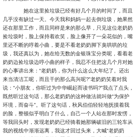
她在这里捡垃圾已经有好几个月的时间了，而且
几乎没有缺过一天。今天我和妈妈一起去倒垃圾，她果然
还在那里工作，而且同样是来的那么早，只见这位老奶奶
捡垃圾时，脸上保持着欢笑，脸上像开了一朵花似的，嘴
里还不断的哼着小曲，要是不看老奶奶脚下臭哄哄的垃
圾，我还真以为，她在给无数的金银珠宝分类呢，看着老
奶奶边捡垃圾边哼小曲的样子，我忍不住把这几个月对她
的心事讲出来：“老奶奶，你为什么这么大年纪了。还出
来当清洁工呢，而且干的那么高兴呢?”老奶奶笑着对我
说：“小朋友，你听过为中华崛起而读书吗?”我点了点头，
既然听过这句话，那么老奶奶的这种做法就叫做“为保护
环境，而奋斗”。听了这句话，秋风伯伯轻轻地抚摸着我
的脸，整顿似乎明白了什么，自己一个人站在那时发愣，
等我回头时，发现老奶奶已经骑着她那辆破旧的三轮车从
我的视线中渐渐远离，我这才回过头来，大喊“老奶奶