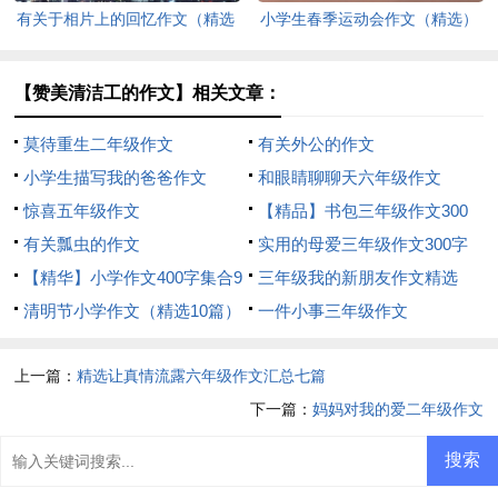
有关于相片上的回忆作文（精选
小学生春季运动会作文（精选）
3篇）
【赞美清洁工的作文】相关文章：
莫待重生二年级作文
有关外公的作文
小学生描写我的爸爸作文
和眼睛聊聊天六年级作文
惊喜五年级作文
【精品】书包三年级作文300
有关瓢虫的作文
字三篇
实用的母爱三年级作文300字
【精华】小学作文400字集合9
四篇
三年级我的新朋友作文精选
篇
清明节小学作文（精选10篇）
一件小事三年级作文
上一篇：
精选让真情流露六年级作文汇总七篇
下一篇：
妈妈对我的爱二年级作文