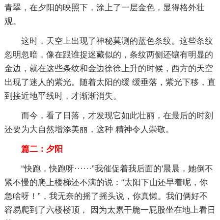
青翠，在夕阳的映照下，涂上了一层金色，显得格外壮
观。
这时，天空上出现了神秘莫测的蓝色条纹。这些条纹
忽明忽暗，像在跟谁捉迷藏似的，条纹两侧还镶有明显的
金边，就在这些条纹和金边徐徐上升的时候，西方的天空
出现了迷人的紫光。随着太阳的缓 缓垂落，紫光下移，直
到接近地平线时，才渐渐消失。
而今，看了日落，才发现它如此壮丽，在最后的时刻
还要为大自然增添美丽，这种 精神令人崇敬。
篇二：夕阳
“快跑，快跑呀······”我催促着我后面的'晨晨，她倒不
紧不慢的爬上楼梯还不满的说：“太阳下山还早着呢，你
急啥呀！”，我无奈的摇了摇头说，你真懒。我们俩好不
容易爬到了六楼楼顶， 因为太累干脆一屁股坐在地上看日