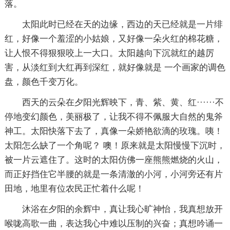
落。
太阳此时已经在天的边缘，西边的天已经就是一片绯
红，好像一个羞涩的小姑娘，又好像一朵火红的棉花糖，
让人恨不得狠狠咬上一大口。太阳越向下沉就红的越厉
害，从淡红到大红再到深红，就好像就是 一个画家的调色
盘，颜色千变万化。
西天的云朵在夕阳光辉映下，青、紫、黄、红······不
停地变幻颜色，美丽极了，让我不得不佩服大自然的鬼斧
神工。太阳快落下去了，真像一朵娇艳欲滴的玫瑰。咦！
太阳怎么缺了一个角呢？ 噢！原来就是太阳慢慢下沉时，
被一片云遮住了。这时的太阳仿佛一座熊熊燃烧的火山，
而正好挡住它半腰的就是一条清澈的小河，小河旁还有片
田地，地里有位农民正忙着什么呢！
沐浴在夕阳的余辉中，真让我心旷神怡，我真想放开
喉咙高歌一曲，表达我心中难以压制的兴奋；真想吟诵一