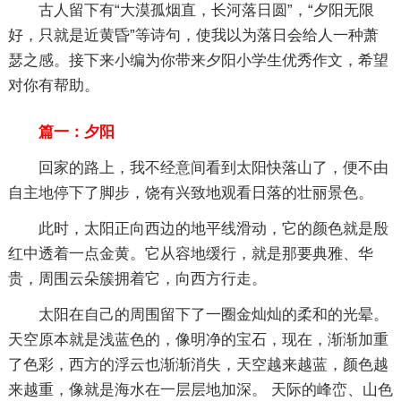
古人留下有“大漠孤烟直，长河落日圆”，“夕阳无限
好，只就是近黄昏”等诗句，使我以为落日会给人一种萧
瑟之感。接下来小编为你带来夕阳小学生优秀作文，希望
对你有帮助。
篇一：夕阳
回家的路上，我不经意间看到太阳快落山了，便不由
自主地停下了脚步，饶有兴致地观看日落的壮丽景色。
此时，太阳正向西边的地平线滑动，它的颜色就是殷
红中透着一点金黄。它从容地缓行，就是那要典雅、华
贵，周围云朵簇拥着它，向西方行走。
太阳在自己的周围留下了一圈金灿灿的柔和的光晕。
天空原本就是浅蓝色的，像明净的宝石，现在，渐渐加重
了色彩，西方的浮云也渐渐消失，天空越来越蓝，颜色越
来越重，像就是海水在一层层地加深。 天际的峰峦、山色