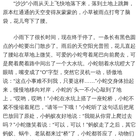
“沙沙”小雨从天上飞快地落下来，落到土地上跳舞，
原本红通通的天空变得灰蒙蒙的，小草被雨点打弯了脑
袋，花儿弯下了腰。
小雨下了很长时间，现在终于停了。一条长有黑色圆
点的小蛇要出门散步了。雨后的天空阳光普照，花儿直起
了腰站在草地上微笑。可爱的小蛇弯着尾巴向前爬去，可
是爬着爬着路中间出了一个大水坑。小蛇朝着水坑瞪大了
眼睛，嘴变成了“O”字型，突然它灵机一动，骄傲地
说：“这点小事难不到我，只要这样……”小蛇交身体抬起
来，慢慢地移向对岸，小蛇的`头一不小心敲到了地
上，“哎哟，哎哟！”小蛇在水坑上搭了一座蛇桥，小蛇不
紧不慢缩着尾巴，“请等一下哦！”小蛇听了这句话后把尾
巴放回了原处，小蚂蚁友好地说：“我能从你背上爬过去
吗？”小蛇微笑着说：“可以，可以！”蚂蚁走了之后，其它
蚂蚁、蜗牛、老鼠都来过“桥”了，小蛇都答应了，动物们