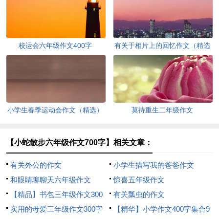
校运会六年级作文400字
有关于相片上的回忆作文（精选
3篇）
小学生春季运动会作文（精选）
莫待重生二年级作文
【小蛇散步六年级作文700字】相关文章：
有关外公的作文
小学生描写我的爸爸作文
和眼睛聊聊天六年级作文
惊喜五年级作文
【精品】书包三年级作文300
有关瓢虫的作文
字三篇
实用的母爱三年级作文300字
【精华】小学作文400字集合9