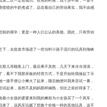
信第二次一定会成功。在煮的时候，我寸步不离，一直守
香喷喷的牛奶煮成了。品尝着自己的劳动果实，我不由感
想前的艰辛；更是一种人们公认的美德。因此，只有劳动
之下，去批发市场进了一些当时小孩子流行的玩具到海峡
在那儿等顾客上门，最后果不其然，几天下来冷冷清清，
了，看不下我那呆板的经营方式，于是开始给我做起了示
她一接手便让小摊火了起来，随后她便叫我来尝试一番，
尝试起来，虽然不及妈妈那样娴熟，但比之前好得多了。
抱着小女孩的婆婆来到我的摊前为小女孩买了一个风车，
回来了，说风车玩腻了想换个价格一样的其他玩具，这不