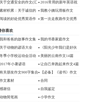
字
关于交通安全的作文(汇
2016常用的新年英语祝
编15篇)
福语（附中文）
素材积累：关于诚信的
我教小姨玩滑板作文
经典名言
阅读的好处优秀英语作
第一次走夜路作文优秀
文
(15篇)
猜你喜欢
我和爸爸的故事作文集
我的书香家庭作文
锦15篇
关于动物的谚语大全
《阳光少年我们是好伙
伴》优秀作文
冬季小学校运动会活动
美丽的云南作文14篇
总结范文（通用5篇）
2017年小暑谚语
让自己奔跑起来作文4篇
有关朋友作文900字集合
【必备】《读书》作文
五篇
500字汇编五篇
作文素材
合同
感谢信
自我鉴定
动物简笔画
小学作文