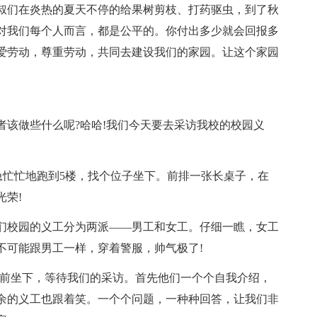
叔们在炎热的夏天不停的给果树剪枝、打药驱虫，到了秋
对我们每个人而言，都是公平的。你付出多少就会回报多
爱劳动，尊重劳动，共同去建设我们的家园。让这个家园
者该做些什么呢?哈哈!我们今天要去采访我校的校园义
急忙忙地跑到5楼，找个位子坐下。前排一张长桌子，在
荣!
们校园的义工分为两派——男工和女工。仔细一瞧，女工
不可能跟男工一样，穿着警服，帅气极了!
桌前坐下，等待我们的采访。首先他们一个个自我介绍，
余的义工也跟着笑。一个个问题，一种种回答，让我们非