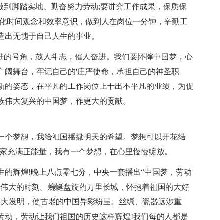
做到脚踏实地、勤奋努力劳动;要讲究工作成果，保质保
强化时间观念和效率意识，做到人在岗位一分钟，辛勤工
创造出无愧于自己人生的事业。
前进的号角，鼓人斗志，催人奋进。我们要怀撺中国梦，心
广阔舞台，牢记自己的'庄严使命，承担自己的神圣职
新的姿态，在平凡的工作岗位上干出不平凡的业绩，为促
族伟大复兴的中国梦，作更大的贡献。
一个梦想，我给祖国播撒明天的希望。梦想可以开花结
大家充满正能量，我有一个梦想，在心里慢慢绽放。
生的辉煌!晚上八点零七分，中央一套播出“中国梦，劳动
这伟大的时刻。蜿蜒盘旋的万里长城，怀抱着祖国的大好
四大发明，使古老的中国异彩纷呈。丝绸、瓷器远涉重
劳动，劳动让我们祖国的历史这样辉煌!我们每的人都是