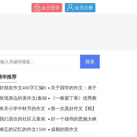
会员登录
会员注册
精华推荐
好朋友作文400字汇编9
关于国学的作文：弟子
篇
规读后感800字
发现身边的美作文(集锦
《一株紫丁香》优秀教
5篇)
学设计
有关小学中秋节的作文
第一次真好作文【精】
500字三篇
我们居住的社区儿童画
好一个雄伟的恩施大峡
作品欣赏
谷游记作文
难忘的记忆的作文1500
成都的雨作文