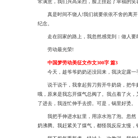
常满意，我们兴高采烈，脸上挂起了幸福的笑
真是时间不饶人!我们就要依依不舍的离
纪念。
走在回家的路上，我忽然感觉到：做人要
劳动最光荣!
中国梦劳动美征文作文300字 篇3
今天，趁爷爷奶奶还没回来，我决定露一
说干说干，我拿起剪刀剪开牛奶袋，把牛
哦，原来是我忘开煤气总阀了。我点着了火，
了进去，我连忙伸手去捞。可是，锅里好烫。
我把手伸进水缸里，用凉水泡了泡。忽然
奶沸腾。我赶紧关了煤气，都怪我反应太慢，