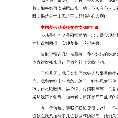
我不服气重新煮。经过上一次教训，我相
着，怕牛奶再次沸腾出来。功夫不负有心人，
慨：果然是世上无难事，只怕有心人啊!
中国梦劳动美征文作文300字 篇4
劳动是什么？是回报前的付出；是实现梦
才能得到回报、实现梦想、获得称赞。
依旧记得在几年前暑假，我在妈妈的鼓励
体育馆摆摊来进行暑假的社会实践活动。
开始几天，我只会如同木头人般呆呆的坐
这让我和妈妈十分着急。终于，妈妈忍耐不住
范，什么吆喝啊、讲价啊、介绍啊等等，只见
虽然我还是觉得一知半解，但还是马马虎虎的
有一天傍晚，我照样摆摊卖货，这时一位
但就在我又接待了几位叔叔阿姨以后，她们又