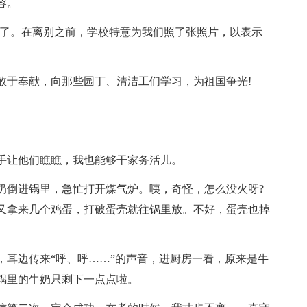
容。
开了。在离别之前，学校特意为我们照了张照片，以表示
敢于奉献，向那些园丁、清洁工们学习，为祖国争光!
手让他们瞧瞧，我也能够干家务活儿。
奶倒进锅里，急忙打开煤气炉。咦，奇怪，怎么没火呀?
又拿来几个鸡蛋，打破蛋壳就往锅里放。不好，蛋壳也掉
，耳边传来“呼、呼……”的声音，进厨房一看，原来是牛
锅里的牛奶只剩下一点点啦。