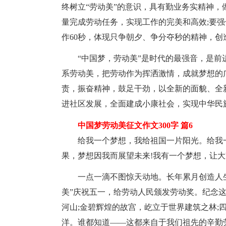
终树立“劳动美”的意识，具有勤业务实精神，
量完成劳动任务，实现工作的完美和高效;要
作60秒，体现只争朝夕、争分夺秒的精神，
“中国梦，劳动美”是时代的最强音，是
系劳动美，把劳动作为挥洒激情，成就梦想的
责，振奋精神，鼓足干劲，以全新的面貌、全
进社区发展，全面建成小康社会，实现中华民
中国梦劳动美征文作文300字 篇6
给我一个梦想，我给祖国一片阳光。给我
果，梦想因我而展望未来!我有一个梦想，让
一点一滴不图惊天动地。长年累月创造人
美”庆祝五一，给劳动人民颁发劳动奖。纪念
河山;金碧辉煌的故宫，屹立于世界建筑之林;
洋。谁都知道——这都来自于我们祖先的辛勤