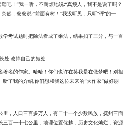
逛逛吧！”我一听，不耐烦地说:“真烦人，我不是说了吗？
然，爸爸说:“前面有树！”我没听见，只听''砰''的一
数学考试题时把除法看成了乘法，结果扣了三分，与一百
长处,改掉自己的短处.
名著名的作家。哈哈！你们也许在笑我是在做梦吧！别担
听了我的介绍,你们想和我这位未来的“大作家”做好朋
公里，人口三百多万人，有二十一个少数民族，抚州三面
长三百一十七公里，地理位置优越，历史文化灿烂，资源