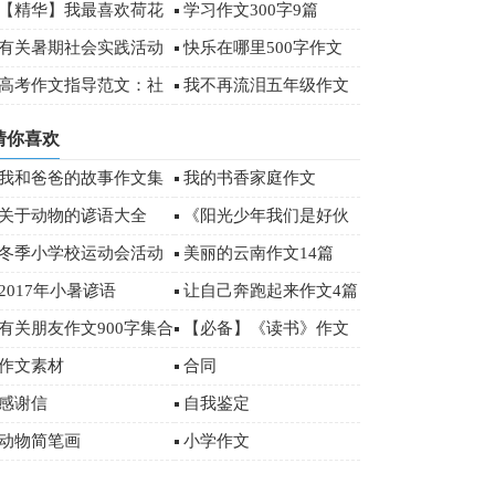
3篇
【精华】我最喜欢荷花
学习作文300字9篇
作文4篇
有关暑期社会实践活动
快乐在哪里500字作文
总结
高考作文指导范文：社
我不再流泪五年级作文
会需要“领头羊”
猜你喜欢
我和爸爸的故事作文集
我的书香家庭作文
锦15篇
关于动物的谚语大全
《阳光少年我们是好伙
伴》优秀作文
冬季小学校运动会活动
美丽的云南作文14篇
总结范文（通用5篇）
2017年小暑谚语
让自己奔跑起来作文4篇
有关朋友作文900字集合
【必备】《读书》作文
五篇
500字汇编五篇
作文素材
合同
感谢信
自我鉴定
动物简笔画
小学作文