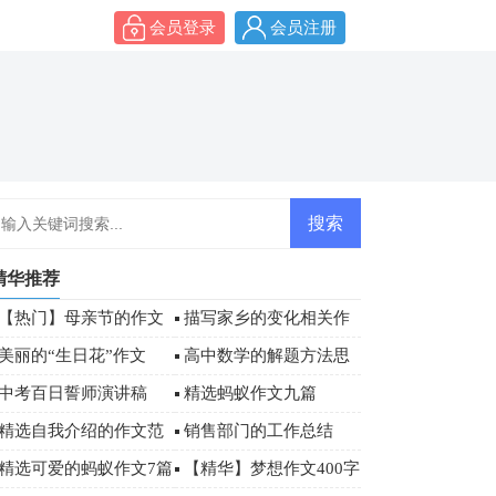
会员登录
会员注册
精华推荐
【热门】母亲节的作文
描写家乡的变化相关作
汇总7篇
文
美丽的“生日花”作文
高中数学的解题方法思
想
中考百日誓师演讲稿
精选蚂蚁作文九篇
【荐】
精选自我介绍的作文范
销售部门的工作总结
文
精选可爱的蚂蚁作文7篇
【精华】梦想作文400字