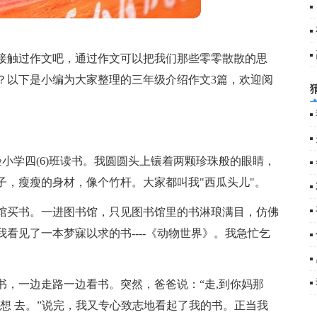
接触过作文吧，通过作文可以把我们那些零零散散的思
？以下是小编为大家整理的三年级介绍作文3篇，欢迎阅
验小学四(6)班读书。我圆圆头上镶着两颗珍珠般的眼睛，
子，瘦瘦的身材，像个竹杆。大家都叫我"西瓜头儿"。
馆买书。一进图书馆，只见图书馆里的书淋琅满目，仿佛
看见了一本梦寐以求的书----《动物世界》。我急忙乞
。
书，一边走路一边看书。突然，爸爸说：“走,到你妈那
不想 去。”说完，我又专心致志地看起了我的书。正当我