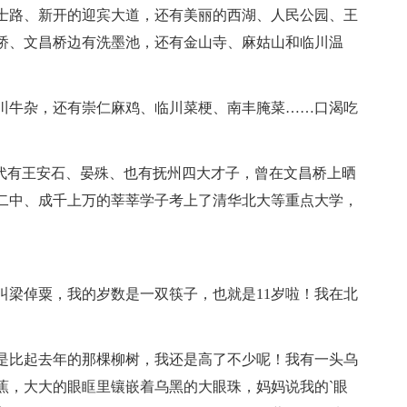
士路、新开的迎宾大道，还有美丽的西湖、人民公园、王
桥、文昌桥边有洗墨池，还有金山寺、麻姑山和临川温
川牛杂，还有崇仁麻鸡、临川菜梗、南丰腌菜……口渴吃
古代有王安石、晏殊、也有抚州四大才子，曾在文昌桥上晒
二中、成千上万的莘莘学子考上了清华北大等重点大学，
叫梁倬粟，我的岁数是一双筷子，也就是11岁啦！我在北
是比起去年的那棵柳树，我还是高了不少呢！我有一头乌
蕉，大大的眼眶里镶嵌着乌黑的大眼珠，妈妈说我的`眼