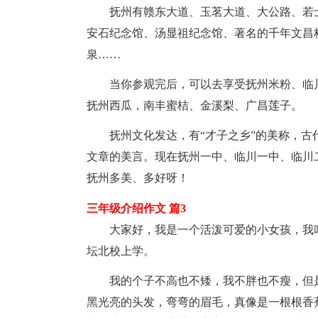
抚州有赣东大道、玉茗大道、大公路、若
安石纪念馆、汤显祖纪念馆、著名的千年文昌
泉……
当你参观完后，可以去享受抚州米粉、临
抚州西瓜，南丰蜜桔、金溪梨、广昌莲子。
抚州文化发达，有“才子之乡”的美称，
文章的美言。现在抚州一中、临川一中、临川
抚州多美、多好呀！
三年级介绍作文 篇3
大家好，我是一个活泼可爱的小女孩，我
坛北校上学。
我的个子不高也不矮，我不胖也不瘦，但
黑光亮的头发，弯弯的眉毛，真像是一根根香