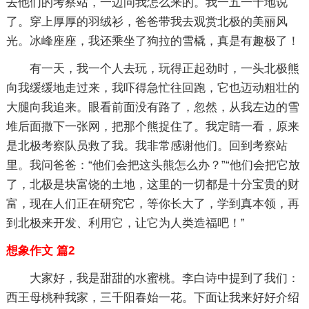
去他们的考察站，一边问我怎么来的。我一五一十地说
了。穿上厚厚的羽绒衫，爸爸带我去观赏北极的美丽风
光。冰峰座座，我还乘坐了狗拉的雪橇，真是有趣极了！
有一天，我一个人去玩，玩得正起劲时，一头北极熊
向我缓缓地走过来，我吓得急忙往回跑，它也迈动粗壮的
大腿向我追来。眼看前面没有路了，忽然，从我左边的雪
堆后面撒下一张网，把那个熊捉住了。我定睛一看，原来
是北极考察队员救了我。我非常感谢他们。回到考察站
里。我问爸爸：“他们会把这头熊怎么办？”“他们会把它放
了，北极是块富饶的土地，这里的一切都是十分宝贵的财
富，现在人们正在研究它，等你长大了，学到真本领，再
到北极来开发、利用它，让它为人类造福吧！”
想象作文 篇2
大家好，我是甜甜的水蜜桃。李白诗中提到了我们：
西王母桃种我家，三千阳春始一花。下面让我来好好介绍