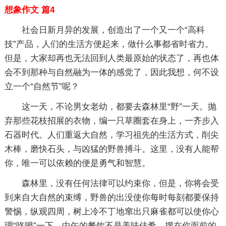
想象作文 篇4
社会日新月异的发展，创造出了一个又一个“高科
技”产品，人们的生活方便起来，做什么事都省时省力。
但是，大家却再也无法回到人类最原始的状态了，再也体
会不到那种与自然融为一体的感觉了，因此我想，何不设
立一个“自然节”呢？
这一天，不论男女老幼，都要去森林里“野”一天。抛
弃那些花枝招展的衣物，编一只草圈套在身上，一齐步入
石器时代。人们重返大自然，学习祖先的生活方式，削尖
木棒，磨快石头，与凶猛的野兽搏斗。这里，没有人能帮
你，唯一可以依赖的便是勇气和智慧。
森林里，没有任何法律可以约束你，但是，你将会受
到来自大自然的束缚，野兽的出没使你每时每刻都要保持
警惕，纵观四周，树上冷不丁地窜出只麻雀都可以使你心
理“咯噔”一下。中午的餐饮不是美味佳肴，摆在你面前的