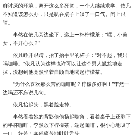
鲜讨厌的环境，离开这么多死党，一个人继续求学。依凡
不知道该怎么办，只是趴在桌子上叹了一口气。闭上眼
睛。
李然在依凡旁边坐下，递上一杯柠檬茶：“嘿，小美
女，不开心么？”
依凡睁开眼睛，抬了抬手里的杯子：“对不起，我只
喝咖啡。”依凡认为这样也许可以让这个男人尴尬地走
掉，没想到他竟然坐着自顾自地喝起柠檬茶。
“为什么喜欢那么苦的咖啡呢？柠檬多好啊！”李然一
边喝还不忘说几句。
依凡抬起头，黑着脸走掉。
李然看着她的背影偷偷扬起嘴角，看着桌子上还剩下
的半杯咖啡，李然放下柠檬茶，端起咖啡，很小心地吸了
一口，好苦！李然痛苦地吐吐舌头。