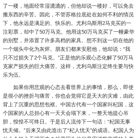
了一楼，地面经常湿漉漉的，但他却说一楼好，可以免去
搬东西的辛苦。因此，不管苏格拉底处在如何不利的情况
下，他永远是满足的、快乐的。尤利乌斯用2马克买的一
注彩票，却中了50万马克。他用这50万马克买了一幢豪华
的别墅，并添置了许多高档的家具。想不到这一切在他的
一个烟头中化为灰烬。朋友们都来安慰他，他却说：“我
只不过损失了2个马克。”正是他的乐观心态化解了50万马
克家产损失的巨大痛苦。这样，尤利乌斯注定终生要与快
乐为伍。
如果你用悲观的心态去看世界上的事情，那么，即使
是很小的挫折与痛苦，你也会觉得它是天大的灾难，由此
背上了沉重的思想包袱。中国古代有一个国家叫杞国，这
个国家的人总担心有一天天会塌下来，一整天地提心吊
胆，惶惶不可终日。于是后人流传下一句话：“杞国无事
忧天倾。”后来又由此造出了“杞人忧天”的成语。杞国人为