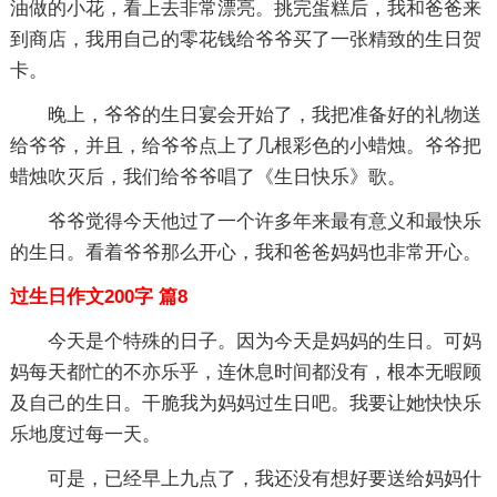
油做的小花，看上去非常漂亮。挑完蛋糕后，我和爸爸来
到商店，我用自己的零花钱给爷爷买了一张精致的生日贺
卡。
晚上，爷爷的生日宴会开始了，我把准备好的礼物送
给爷爷，并且，给爷爷点上了几根彩色的小蜡烛。爷爷把
蜡烛吹灭后，我们给爷爷唱了《生日快乐》歌。
爷爷觉得今天他过了一个许多年来最有意义和最快乐
的生日。看着爷爷那么开心，我和爸爸妈妈也非常开心。
过生日作文200字 篇8
今天是个特殊的日子。因为今天是妈妈的生日。可妈
妈每天都忙的不亦乐乎，连休息时间都没有，根本无暇顾
及自己的生日。干脆我为妈妈过生日吧。我要让她快快乐
乐地度过每一天。
可是，已经早上九点了，我还没有想好要送给妈妈什