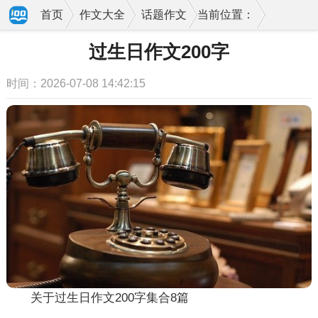
首页
作文大全
话题作文
当前位置：
过生日作文200字
时间：2026-07-08 14:42:15
关于过生日作文200字集合8篇