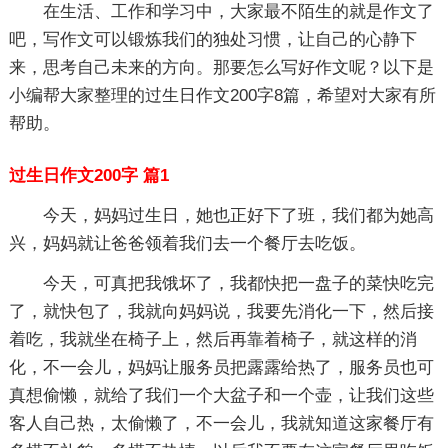
在生活、工作和学习中，大家最不陌生的就是作文了
吧，写作文可以锻炼我们的独处习惯，让自己的心静下
来，思考自己未来的方向。那要怎么写好作文呢？以下是
小编帮大家整理的过生日作文200字8篇，希望对大家有所
帮助。
过生日作文200字 篇1
今天，妈妈过生日，她也正好下了班，我们都为她高
兴，妈妈就让爸爸领着我们去一个餐厅去吃饭。
今天，可真把我饿坏了，我都快把一盘子的菜快吃完
了，就快包了，我就向妈妈说，我要先消化一下，然后接
着吃，我就坐在椅子上，然后再靠着椅子，就这样的消
化，不一会儿，妈妈让服务员把露露给热了，服务员也可
真想偷懒，就给了我们一个大盆子和一个壶，让我们这些
客人自己热，太偷懒了，不一会儿，我就知道这家餐厅有