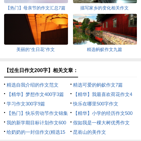
【热门】母亲节的作文汇总7篇
描写家乡的变化相关作文
美丽的“生日花”作文
精选蚂蚁作文九篇
【过生日作文200字】相关文章：
精选自我介绍的作文范文
精选可爱的蚂蚁作文7篇
【精华】梦想作文400字3篇
【精华】我最喜欢荷花作文4
学习作文300字9篇
篇
快乐在哪里500字作文
【热门】快乐劳动节作文锦集
【精华】小学的经历作文500
十篇
我的新学期目标计划作文600
字四篇
假如我是一棵大树优秀作文
字「精选」
给奶奶的一封信作文(精选15
昆嵛山的美作文