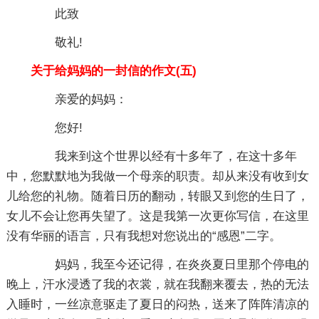
此致
敬礼!
关于给妈妈的一封信的作文(五)
亲爱的妈妈：
您好!
我来到这个世界以经有十多年了，在这十多年
中，您默默地为我做一个母亲的职责。却从来没有收到女
儿给您的礼物。随着日历的翻动，转眼又到您的生日了，
女儿不会让您再失望了。这是我第一次更你写信，在这里
没有华丽的语言，只有我想对您说出的“感恩”二字。
妈妈，我至今还记得，在炎炎夏日里那个停电的
晚上，汗水浸透了我的衣裳，就在我翻来覆去，热的无法
入睡时，一丝凉意驱走了夏日的闷热，送来了阵阵清凉的