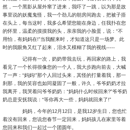
然，一个黑影从屋外窜了进来，我吓了一跳，以为那是故
事里说的妖魔鬼怪，我一个劲儿的朝房间跑去，把被子捂
在头上，每当这时，我多么希望您能在身边，任我扑在您
的怀里，温柔的摸摸我的头，亲亲我的小脸蛋，说：“不
用怕，有妈妈在!”当我醒来时，才知道这只是一场梦。此
时的我眼角又红了起来，泪水又模糊了我的视线-----
记得有一次，奶奶带我去玩，再回家的路上，我
看见了一个长得很像您的一个人，我大步跑向前去，大喊
了一声：“妈妈!”那个人回过头来，其怪的打量着我，那一
刹那，我的笑容也如同凝固了一般，许久，爷爷奶奶才拉
我离开，我哭着问爷爷奶奶：“妈妈什么时候回来?”爷爷奶
奶总是安抚我说：“等你再大一些，妈妈就回来了!”
妈妈，今年的12月12日，是我12岁生日，您也忙
着没有回来，您说您春节一定回来，妈妈孩儿在家里等着
您回来和我们一起过一个团圆年。