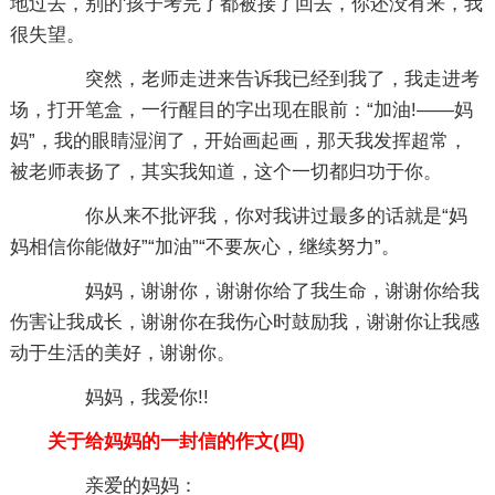
地过去，别的'孩子考完了都被接了回去，你还没有来，我
很失望。
突然，老师走进来告诉我已经到我了，我走进考
场，打开笔盒，一行醒目的字出现在眼前：“加油!——妈
妈”，我的眼睛湿润了，开始画起画，那天我发挥超常，
被老师表扬了，其实我知道，这个一切都归功于你。
你从来不批评我，你对我讲过最多的话就是“妈
妈相信你能做好”“加油”“不要灰心，继续努力”。
妈妈，谢谢你，谢谢你给了我生命，谢谢你给我
伤害让我成长，谢谢你在我伤心时鼓励我，谢谢你让我感
动于生活的美好，谢谢你。
妈妈，我爱你!!
关于给妈妈的一封信的作文(四)
亲爱的妈妈：