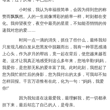
小时候，我认为幸福很简单，会因为得到您的称
赞而飘飘然。人的一生就像博彩的赔率一样，时刻都在变
化。我仰望夜空，夜空中最亮的星星，不知能否悄悄的传
递我对您的爱……
时间一点一滴的消失，抓住了些什么，最终我却
只发现几根白发从您黑发中脱颖而出，我有一种罪恶感涌
上心头，作为岁月的帮凶，竟一起在背后，使您越来越苍
老。这才让我真正地感受到这么多年来，您地辛勤!妈妈，
我爱你，是您那无私的爱丰富了我。此时此刻，我想起了
您为我忙前忙后的身影，您为我付出的太多，可我却不知
怎样回报。千言万语惟有在此，化为一句：“妈妈，我爱
你!”
因为我知道在这最爱我，最理解我，把一切都承
担下来，最后却忘了自己的人，是母亲。