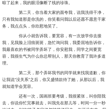
晾了起来，我的眼泪像断了线的珍珠。
第二天，你当着大家的面夸我，说我洗得干净，
只有我知道那是你洗的，你笑着问我以后还愿不愿意干家
务，我点点头，你欣慰地笑了。
你从小就告诉我，要宽容，有一次放学你去接
我，见我脸上泪痕斑斑，急忙询问我，我委屈地告诉你，
我最喜欢的书被同学弄坏了，你安慰我，同学之间要宽
容，我很生气为什么你总帮别人，那天你教育了我许多道
理。
第二天，那个弄坏我书的同学就来找我道歉，你
让我说“没关系”之后，你又盛情款待了她，从那以后，我
就知道学会宽容。
还有一次，国画班要考级，我很紧张，叫你陪我
去，你说你忙完事就去，叫我先在那儿等，时间一分一秒