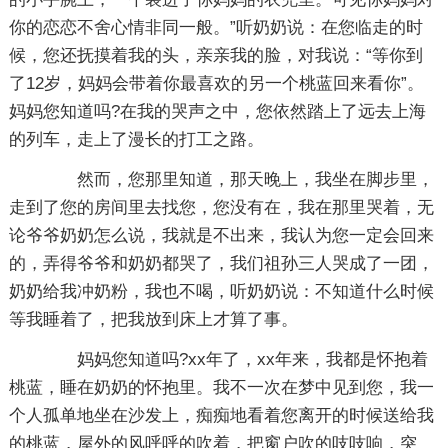
你的恋恋不舍心情非同一般。”听奶奶说：在您临走的时
候，您还抚摸着我的头，亲亲我的脸，对我说：“等你到
了12岁，妈妈会带着你最喜欢的另一个桃蓝回来看你”。
妈妈您知道吗?在我的哭声之中，您依然踏上了远去上海
的列车，走上了漫长的打工之路。
然而，您那里知道，那天晚上，我坐在脚步里，
走到了您的房间里去找您，您没有在，我在那里哭着，无
论爷爷奶奶怎么说，我就是不出来，我认为您一定会回来
的，弄得爷爷和奶奶都哭了，我们祖孙三人哭成了一团，
奶奶给我冲奶粉，我也不喝，听奶奶说：不知道什么时候
等我睡着了，把我放到床上才算了事。
妈妈您知道吗?xx年了，xx年来，我都是怀抱着
桃蓝，睡在奶奶的怀抱里。我不一次在梦中见到您，我一
个人孤单地坐在沙发上，痴痴地看着您离开的时候送给我
的桃蓝，屋外的风呼呼的吹着，把窗户吹的吱吱响，突