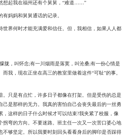
然想起我在福州还有个舅舅，“难道……”
的有妈妈和舅舅通话的记录。
待世界何时才能充满爱和信任。但，我相信，如果人人都
。
朦胧，叫怀念;有一川烟雨是落寞，叫沧桑;有一份心情是
。而我，现在正坐在高三的教室里做着这件“可耻”的事。
暗。只是有点忙，许多日子都像在打架。但是受伤的总是
自己是那样的无力。我真的害怕自己会丧失最后的一丝勇
累，这样的日子什么时候才可以结束?我夹紧了校服，像
个拐弯的方向。不要迷路。班主任一次又一次苦口婆心地
也不够坚定。所以我要时刻回头看看身后的脚印是否踩得