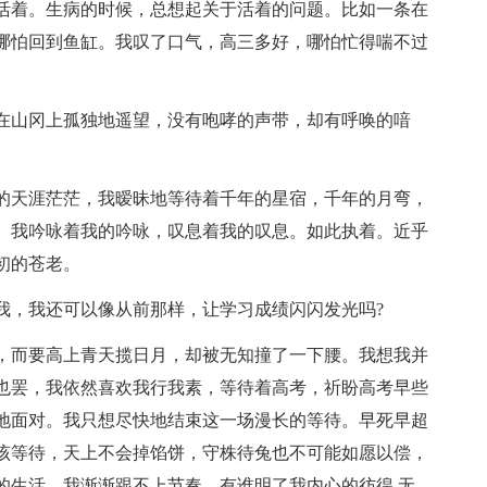
活着。生病的时候，总想起关于活着的问题。比如一条在
哪怕回到鱼缸。我叹了口气，高三多好，哪怕忙得喘不过
在山冈上孤独地遥望，没有咆哮的声带，却有呼唤的喑
的天涯茫茫，我暧昧地等待着千年的星宿，千年的月弯，
。我吟咏着我的吟咏，叹息着我的叹息。如此执着。近乎
初的苍老。
我，我还可以像从前那样，让学习成绩闪闪发光吗?
，而要高上青天揽日月，却被无知撞了一下腰。我想我并
也罢，我依然喜欢我行我素，等待着高考，祈盼高考早些
地面对。我只想尽快地结束这一场漫长的等待。早死早超
该等待，天上不会掉馅饼，守株待兔也不可能如愿以偿，
的生活，我渐渐跟不上节奏，有谁明了我内心的彷徨.无