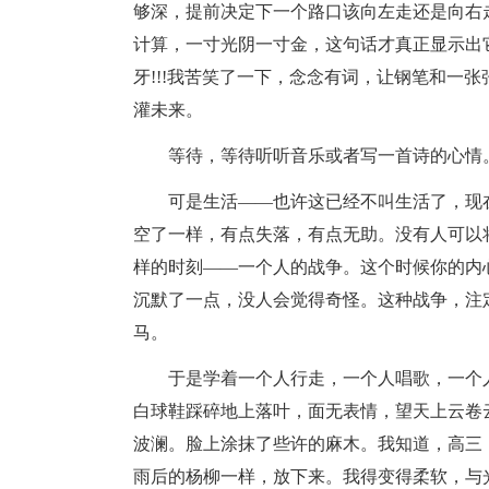
够深，提前决定下一个路口该向左走还是向右
计算，一寸光阴一寸金，这句话才真正显示出
牙!!!我苦笑了一下，念念有词，让钢笔和一
灌未来。
等待，等待听听音乐或者写一首诗的心情
可是生活――也许这已经不叫生活了，现
空了一样，有点失落，有点无助。没有人可以
样的时刻――一个人的战争。这个时候你的内
沉默了一点，没人会觉得奇怪。这种战争，注
马。
于是学着一个人行走，一个人唱歌，一个
白球鞋踩碎地上落叶，面无表情，望天上云卷
波澜。脸上涂抹了些许的麻木。我知道，高三
雨后的杨柳一样，放下来。我得变得柔软，与