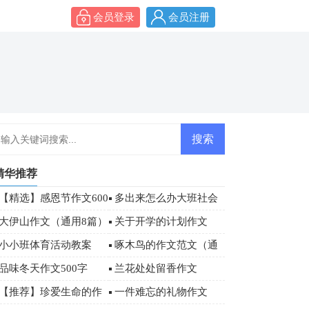
会员登录
会员注册
精华推荐
【精选】感恩节作文600
多出来怎么办大班社会
字四篇
教案
大伊山作文（通用8篇）
关于开学的计划作文
小小班体育活动教案
啄木鸟的作文范文（通
用39篇）
品味冬天作文500字
兰花处处留香作文
【推荐】珍爱生命的作
一件难忘的礼物作文