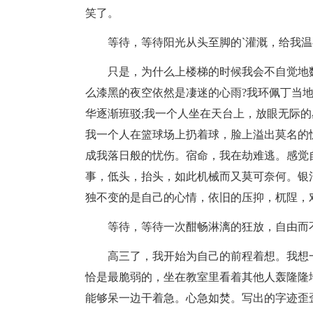
笑了。
等待，等待阳光从头至脚的`灌溉，给我
只是，为什么上楼梯的时候我会不自觉地
么漆黑的夜空依然是凄迷的心雨?我环佩丁当
华逐渐班驳;我一个人坐在天台上，放眼无际的
我一个人在篮球场上扔着球，脸上溢出莫名的
成我落日般的忧伤。宿命，我在劫难逃。感觉
事，低头，抬头，如此机械而又莫可奈何。银
独不变的是自己的心情，依旧的压抑，杌陧，
等待，等待一次酣畅淋漓的狂放，自由而
高三了，我开始为自己的前程着想。我想
恰是最脆弱的，坐在教室里看着其他人轰隆隆
能够呆一边干着急。心急如焚。写出的字迹歪