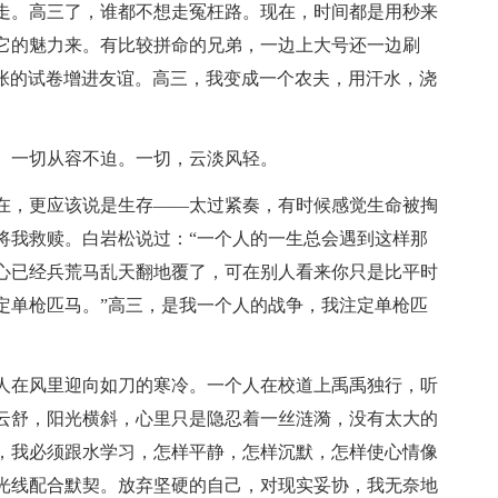
走。高三了，谁都不想走冤枉路。现在，时间都是用秒来
它的魅力来。有比较拼命的兄弟，一边上大号还一边刷
张张的试卷增进友谊。高三，我变成一个农夫，用汗水，浇
。一切从容不迫。一切，云淡风轻。
在，更应该说是生存――太过紧奏，有时候感觉生命被掏
将我救赎。白岩松说过：“一个人的一生总会遇到这样那
心已经兵荒马乱天翻地覆了，可在别人看来你只是比平时
定单枪匹马。”高三，是我一个人的战争，我注定单枪匹
人在风里迎向如刀的寒冷。一个人在校道上禹禹独行，听
云舒，阳光横斜，心里只是隐忍着一丝涟漪，没有太大的
，我必须跟水学习，怎样平静，怎样沉默，怎样使心情像
光线配合默契。放弃坚硬的自己，对现实妥协，我无奈地