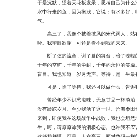
于是沉默，望着天花板发呆，思考自己为什么
水中行走的鱼，因为搁浅，它说：有水多好，
气。
高三了，我像个披着披风的宋代词人，站
哑。我望眼欲穿，可还是看不到我的未来。
断了弦的流章，谢了幕的舞台，暗了魂魄
千年的空旷，千年的尘封，千年的永恒的笑靥
盲目。我也知道，岁月无声。等待，是一生最
可是，除了等待，我还可以做什么，告诉
曾经年少不识愁滋味，无意甘品一杯淡泊
没有蹉跎岁月。至少我活了这一世。沧海桑田
来到，即使我在这场战争中战败，我也会坦然
生，呵，请原原谅我的消极心态。也许我不应
这些我都懂，可是，人在高三，面对数码一样