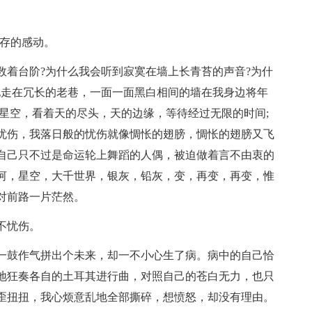
温存的感动。
数着台阶?为什么我会听到寂寞在墙上长青苔的声音?为什
地走在冗长的老巷，一面一面黑白相间的墙在我身边将年
星空，看着天的尽头，天的边缘，等待经过无限的时间;
忧伤，我落日般的忧伤就像惆怅的翅膀，惆怅的翅膀又飞
自己只不过是命运轮上舞蹈的人偶，被迫做着言不由衷的
河，星空，大千世界，银灰，铅灰，变，再变，再变，惟
对前路一片茫然。
不忧伤。
一鼓作气拼出个未来，却一不小心生了病。病中的自己恰
地狂奏各自的土耳其进行曲，对照自己的苍白无力，也只
歪扭扭，我心烦意乱地全部撕碎，想愤怒，却没有理由。