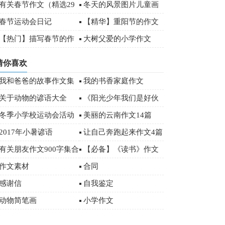
文300字集锦六篇
有关春节作文（精选29
冬天的风景图片儿童画
篇）
作品
春节运动会日记
【精华】重阳节的作文
300字汇编10篇
【热门】描写春节的作
大树父爱的小学作文
文600字锦集五篇
猜你喜欢
我和爸爸的故事作文集
我的书香家庭作文
锦15篇
关于动物的谚语大全
《阳光少年我们是好伙
伴》优秀作文
冬季小学校运动会活动
美丽的云南作文14篇
总结范文（通用5篇）
2017年小暑谚语
让自己奔跑起来作文4篇
有关朋友作文900字集合
【必备】《读书》作文
五篇
500字汇编五篇
作文素材
合同
感谢信
自我鉴定
动物简笔画
小学作文