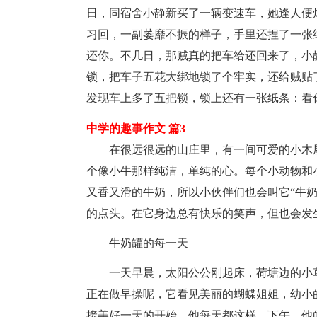
日，同宿舍小静新买了一辆变速车，她逢人便
习回，一副萎靡不振的样子，手里还捏了一张
还你。不几日，那贼真的把车给还回来了，小
锁，把车子五花大绑地锁了个牢实，还给贼贴
发现车上多了五把锁，锁上还有一张纸条：看
中学的趣事作文 篇3
在很远很远的山庄里，有一间可爱的小木
个像小牛那样纯洁，单纯的心。每个小动物和
又香又滑的牛奶，所以小伙伴们也会叫它“牛
的点头。在它身边总有快乐的笑声，但也会发
牛奶罐的每一天
一天早晨，太阳公公刚起床，荷塘边的小
正在做早操呢，它看见美丽的蝴蝶姐姐，幼小
接美好一天的开始，他每天都这样。下午，他