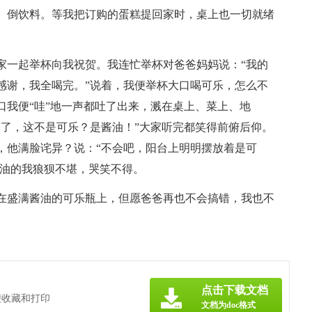
、倒饮料。等我把订购的蛋糕提回家时，桌上也一切就绪
家一起举杯向我祝贺。我连忙举杯对爸爸妈妈说：“我的
感谢，我全喝完。”说着，我便举杯大口喝可乐，怎么不
口我便“哇”地一声都吐了出来，溅在桌上、菜上、地
糟了，这不是可乐？是酱油！”大家听完都笑得前俯后仰。
，他满脸诧异？说：“不会吧，阳台上明明摆放着是可
酱油的我狼狈不堪，哭笑不得。
在盛满酱油的可乐瓶上，但愿爸爸再也不会搞错，我也不
点击下载文档
便收藏和打印
文档为doc格式