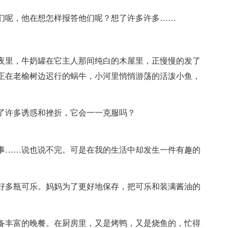
们呢，他在想怎样报答他们呢？想了许多许多……
夜里，牛奶罐在它主人那间纯白的木屋里，正慢慢的发了
正在老榆树边迟行的蜗牛，小河里悄悄游荡的活泼小鱼，
了许多诱惑和挫折，它会一一克服吗？
事……说也说不完。可是在我的生活中却发生一件有趣的
好多瓶可乐。妈妈为了更好地保存，把可乐和装满酱油的
备丰富的晚餐。在厨房里，又是烤鸭，又是烧鱼的，忙得