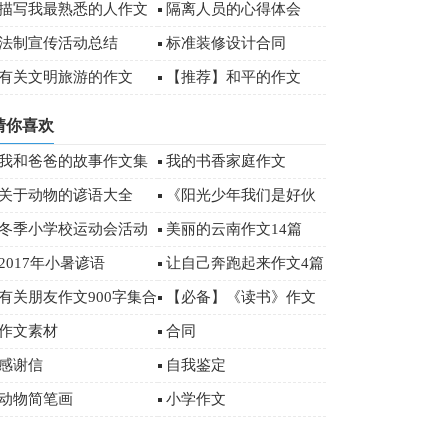
)
描写我最熟悉的人作文
隔离人员的心得体会
00字
法制宣传活动总结
标准装修设计合同
有关文明旅游的作文
【推荐】和平的作文
（精选4篇）
猜你喜欢
我和爸爸的故事作文集
我的书香家庭作文
锦15篇
关于动物的谚语大全
《阳光少年我们是好伙
伴》优秀作文
冬季小学校运动会活动
美丽的云南作文14篇
总结范文（通用5篇）
2017年小暑谚语
让自己奔跑起来作文4篇
有关朋友作文900字集合
【必备】《读书》作文
五篇
500字汇编五篇
作文素材
合同
感谢信
自我鉴定
动物简笔画
小学作文