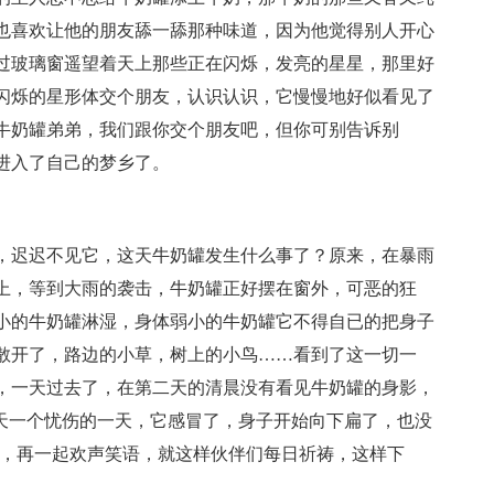
也喜欢让他的朋友舔一舔那种味道，因为他觉得别人开心
过玻璃窗遥望着天上那些正在闪烁，发亮的星星，那里好
闪烁的星形体交个朋友，认识认识，它慢慢地好似看见了
牛奶罐弟弟，我们跟你交个朋友吧，但你可别告诉别
进入了自己的梦乡了。
，迟迟不见它，这天牛奶罐发生什么事了？原来，在暴雨
上，等到大雨的袭击，牛奶罐正好摆在窗外，可恶的狂
小的牛奶罐淋湿，身体弱小的牛奶罐它不得自已的把身子
散开了，路边的小草，树上的小鸟……看到了这一切一
，一天过去了，在第二天的清晨没有看见牛奶罐的身影，
昨天一个忧伤的一天，它感冒了，身子开始向下扁了，也没
来，再一起欢声笑语，就这样伙伴们每日祈祷，这样下