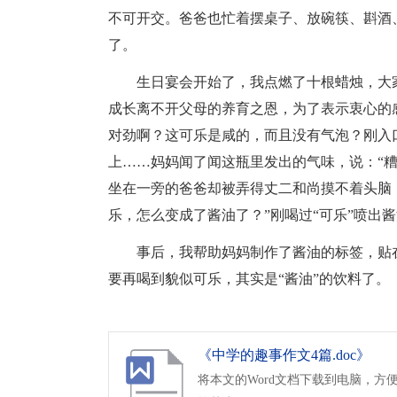
不可开交。爸爸也忙着摆桌子、放碗筷、斟酒
了。
生日宴会开始了，我点燃了十根蜡烛，大
成长离不开父母的养育之恩，为了表示衷心的
对劲啊？这可乐是咸的，而且没有气泡？刚入
上……妈妈闻了闻这瓶里发出的气味，说：“
坐在一旁的爸爸却被弄得丈二和尚摸不着头脑
乐，怎么变成了酱油了？”刚喝过“可乐”喷出
事后，我帮助妈妈制作了酱油的标签，贴
要再喝到貌似可乐，其实是“酱油”的饮料了。
《中学的趣事作文4篇.doc》
将本文的Word文档下载到电脑，方