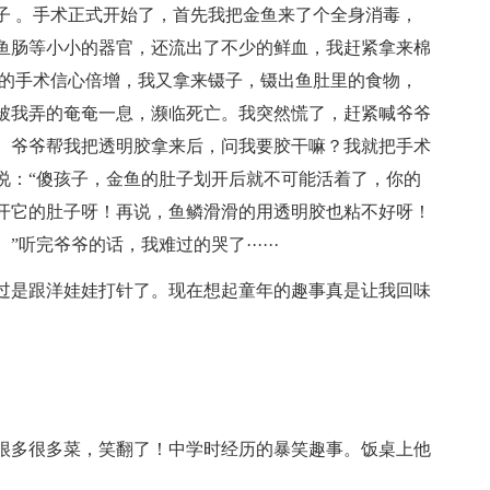
子 。手术正式开始了，首先我把金鱼来了个全身消毒，
鱼肠等小小的器官，还流出了不少的鲜血，我赶紧拿来棉
己的手术信心倍增，我又拿来镊子，镊出鱼肚里的食物，
被我弄的奄奄一息，濒临死亡。我突然慌了，赶紧喊爷爷
。爷爷帮我把透明胶拿来后，问我要胶干嘛？我就把手术
说：“傻孩子，金鱼的肚子划开后就不可能活着了，你的
开它的肚子呀！再说，鱼鳞滑滑的用透明胶也粘不好呀！
完爷爷的话，我难过的哭了······
过是跟洋娃娃打针了。现在想起童年的趣事真是让我回味
很多很多菜，笑翻了！中学时经历的暴笑趣事。饭桌上他