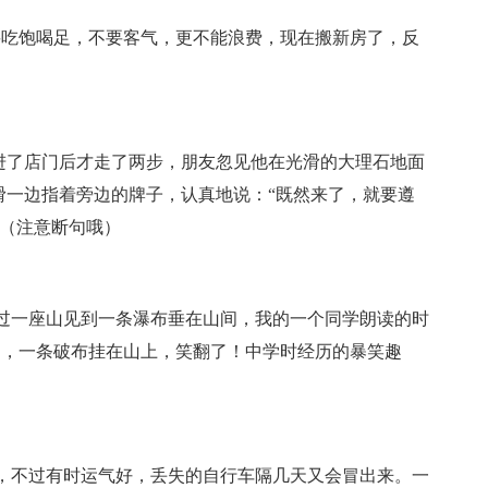
要吃饱喝足，不要客气，更不能浪费，现在搬新房了，反
进了店门后才走了两步，朋友忽见他在光滑的大理石地面
滑一边指着旁边的牌子，认真地说：“既然来了，就要遵
。（注意断句哦）
过一座山见到一条瀑布垂在山间，我的一个同学朗读的时
了，一条破布挂在山上，笑翻了！中学时经历的暴笑趣
，不过有时运气好，丢失的自行车隔几天又会冒出来。一