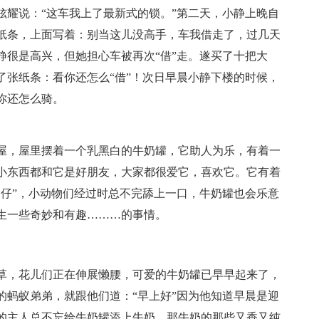
炫耀说：“这车我上了最新式的锁。”第二天，小静上晚自
纸条，上面写着：别当这儿没高手，车我借走了，过几天
静很是高兴，但她担心车被再次“借”走。遂买了十把大
了张纸条：看你还怎么“借”！次日早晨小静下楼的时候，
你还怎么骑。
屋，屋里摆着一个乳黑白的牛奶罐，它助人为乐，有着一
小东西都和它是好朋友，大家都很爱它，喜欢它。它有着
奶仔”，小动物们经过时总不完舔上一口，牛奶罐也会乐意
生一些奇妙和有趣………的事情。
草，花儿们正在伸展懒腰，可爱的牛奶罐已早早起来了，
的蚂蚁弟弟，就跟他们道：“早上好”因为他知道早晨是迎
的主人总不忘给牛奶罐添上牛奶，那牛奶的那些又香又纯