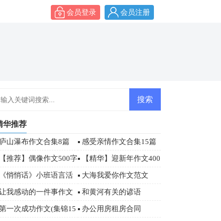
会员登录
会员注册
精华推荐
庐山瀑布作文合集8篇
感受亲情作文合集15篇
【推荐】偶像作文500字
【精华】迎新年作文400
合集八篇
字9篇
《悄悄话》小班语言活
大海我爱你作文范文
动教案
让我感动的一件事作文
和黄河有关的谚语
00字
第一次成功作文(集锦15
办公用房租房合同