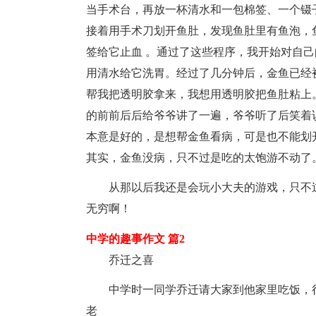
当手术台，再放一杯清水和一包棉签、一个镊
接着用手术刀划开鱼肚，发现鱼肚里有鱼泡，
签给它止血 。通过了这些程序，我开始对自
用清水给它洗胃。经过了几分钟后，金鱼已经
帮我把透明胶拿来，我想用透明胶把鱼肚粘上
的前前后后给爷爷讲了一遍，爷爷听了后笑着
本意是好的，是想帮金鱼看病，可是也不能划
其实，金鱼没病，只不过是吃的太饱游不动了。”听
从那以后我还是会玩小大夫的游戏，只不
无穷啊！
中学的趣事作文 篇2
乔迁之喜
中学时一同学乔迁请大家到他家里吃饭，
老