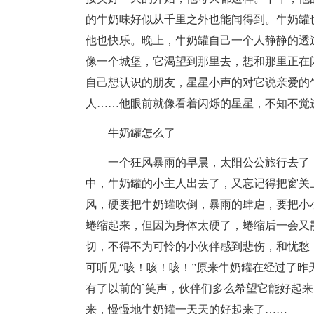
的牛奶味好似从千里之外也能闻得到。牛奶罐
他也快乐。晚上，牛奶罐自己一个人静静的透
像一个城堡，它渴望到那里去，想和那里正在
自己想认识的朋友，星星小声的对它说亲爱的
人……他眼前就像看着闪烁的星星，不知不觉
牛奶罐怎么了
一个狂风暴雨的早晨，太阳公公旅行去了
中，牛奶罐的小主人出去了，又忘记得把窗关
风，硬要把牛奶罐吹倒，暴雨的肆虐，要把小
蜷缩起来，但因为身体太硬了，蜷缩后一会又
切，不得不为可怜的小伙伴感到悲伤，和忧愁
可听见“咳！咳！咳！”原来牛奶罐在经过了
有了以前的`笑声，伙伴们多么希望它能好起
来，慢慢地牛奶罐一天天的好起来了……