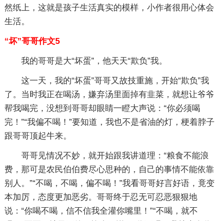
然纸上，这就是孩子生活真实的模样，小作者很用心体会
生活。
“坏”哥哥作文5
我的哥哥是大“坏蛋”，他天天“欺负”我。
这一天，我的“坏蛋”哥哥又故技重施，开始“欺负”我
了。当时我正在喝汤，嫌弃汤里面掉有韭菜，就想让爷爷
帮我喝完，没想到哥哥却眼睛一瞪大声说：“你必须喝
完！”“我偏不喝！”要知道，我也不是省油的灯，梗着脖子
跟哥哥顶起牛来。
哥哥见情况不妙，就开始跟我讲道理：“粮食不能浪
费，那可是农民伯伯费尽心思种的，自己的事情不能依靠
别人。”“不喝，不喝，偏不喝！”我看哥哥好言好语，竟变
本加厉，态度更加恶劣。哥哥终于忍无可忍恶狠狠地
说：“你喝不喝，信不信我全灌你嘴里！”“不喝，就不