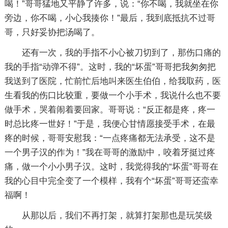
喝！”哥哥猛地又平静了许多，说：“你不喝，我就坐在你
旁边，你不喝，小心我揍你！”最后，我到底抵抗不过哥
哥，只好妥协把汤喝了。
还有一次，我的手指不小心被刀切到了，那伤口痛的
我的手指“动弹不得”。这时，我的“坏蛋”哥哥把我匆匆把
我送到了医院，忙前忙后地叫来医生伯伯，给我取药，医
生看我的伤口比较重，要做一个小手术，我说什么也不要
做手术，哭着闹着要回家。哥哥说：“反正都是疼，疼一
时总比疼一世好！”于是，我便心甘情愿接受手术，在最
疼的时候，哥哥安慰我：“一点疼痛都无法承受，这不是
一个男子汉的作为！”我在哥哥的激励中，咬着牙挺过疼
痛，做一个小小男子汉。这时，我觉得我的“坏蛋”哥哥在
我的心目中完全变了一个模样，我有个“坏蛋”哥哥还蛮幸
福啊！
从那以后，我们不再打架，就算打架那也是玩笑级