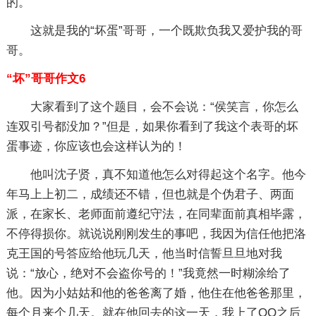
的。
这就是我的“坏蛋”哥哥，一个既欺负我又爱护我的哥
哥。
“坏”哥哥作文6
大家看到了这个题目，会不会说：“侯笑言，你怎么
连双引号都没加？”但是，如果你看到了我这个表哥的坏
蛋事迹，你应该也会这样认为的！
他叫沈子贤，真不知道他怎么对得起这个名字。他今
年马上上初二，成绩还不错，但也就是个伪君子、两面
派，在家长、老师面前遵纪守法，在同辈面前真相毕露，
不停得损你。就说说刚刚发生的事吧，我因为信任他把洛
克王国的号答应给他玩几天，他当时信誓旦旦地对我
说：“放心，绝对不会盗你号的！”我竟然一时糊涂给了
他。因为小姑姑和他的爸爸离了婚，他住在他爸爸那里，
每个月来个几天。就在他回去的这一天，我上了QQ之后