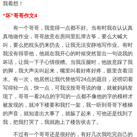
我着想！
“坏”哥哥作文4
有一个哥哥，我觉得一点都不好。当有时我在认认真
真地做作业，哥哥故意在房间里乱弹古筝，要么大喊大
叫，要么把枕头扔来扔去，让我无法安静地写作业。有时
我没有得罪他，他就在我开心的时候突然冒出一句说我的
坏话，让我一下子心情很糟。当我压腿时，他故意踩了我
的脚，我大声尖叫起来，嘴里叫着好疼好疼，眼里含着泪
水。有一次，他居然让我代替他写24点的题目，还唠叨着
写得轻一点，快一点，可我没按哥哥说的做，就被妈妈发
现了，哥哥一看24点的字写的一点都不像他的字的模样才
被发现的，就冲下楼要和我打一架，我一听到哥哥下楼梯
的声音，就知道出大事了，就躲了起来，可他还是找到了
我，把我打哭了，我就跑上了楼告状去了。
不过有一个哥哥还是很好的，有好几次我吃完自己的