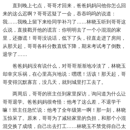
直到晚上七点，哥哥才回来，爸爸妈妈问他你怎么回
来的这么迟啊？哥哥迟疑了一会，吞吞呜呜的说道：
我……我晚上留下来给同学补习了……林晓玉听到哥哥这
么说，直接戳开他的谎言：你明明去了一个小混混的家
里，还撒谎！哥哥没说话，低下了头，径直走进了房间，
从那天起，哥哥各科分数直线下降，期末考试考了倒数，
退学了……
爸爸妈妈没有说什么，对哥哥渐渐地冷淡了，林晓玉
却幸灾乐祸，在心里高兴地说：嘿嘿！活该！那天起，哥
哥变得沉默寡言，没几天，就到城里打工去了。
两周后，哥哥的班主任到家里探访，询问道为什么让
哥哥退学。爸爸妈妈很奇怪：他考了这么差，不退学干
嘛！班主任急忙说：他考了全年级第一啊！那一刻，林晓
玉惊呆了。原来，哥哥为了减轻家里的负担，和那个小混
混交换了成绩，自己出去打工……林晓玉不禁觉得自己太