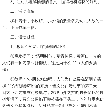
3、让幼儿理解插柳的意义，懂得植树造林的好处。
二、活动准备
柳枝若干，小铁铲、小水桶的数量各为幼儿人数的一
半、小面包车一辆。
三、活动过程
1、教师介绍清明节插柳的习俗。
①启发提问：“清明时节，草青树绿，黄河口一带的
人们有一种习俗即折柳枝，这是为什么？”（人们要插
柳）
②教师：“小朋友知道吗，人们为什么要在清明节插
柳？”介绍插柳习俗的来历：晋文公在清明节的第二天，
到大臣介之推坟前祭奠时，发现与介之推同时被烧死的柳
树复活了，晋文公便掐下柳枝插在了头上，他的群臣也仿
效晋文公掐戴柳枝。另外还有一种民谣说：“清明不插