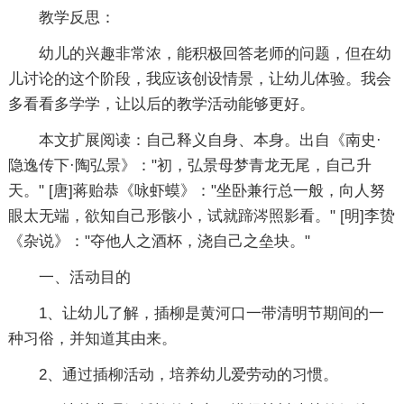
教学反思：
幼儿的兴趣非常浓，能积极回答老师的问题，但在幼
儿讨论的这个阶段，我应该创设情景，让幼儿体验。我会
多看看多学学，让以后的教学活动能够更好。
本文扩展阅读：自己释义自身、本身。出自《南史·
隐逸传下·陶弘景》："初，弘景母梦青龙无尾，自己升
天。" [唐]蒋贻恭《咏虾蟆》："坐卧兼行总一般，向人努
眼太无端，欲知自己形骸小，试就蹄涔照影看。" [明]李贽
《杂说》："夺他人之酒杯，浇自己之垒块。"
一、活动目的
1、让幼儿了解，插柳是黄河口一带清明节期间的一
种习俗，并知道其由来。
2、通过插柳活动，培养幼儿爱劳动的习惯。