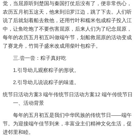
觉，当屈原听到楚国与秦国打仗后没有了，便非常伤心，
农历五月初五这天，他来到汨罗江边，跳了下去。人们听
说了后就划着船去救他，还用竹叶和糯米包成粽子投入江
中，让鱼吃饱了不要伤害屈原，后来人们为了纪念屈原，
每年的农历五月初五叫做端午节，划船救屈原的活动变成
了赛龙舟，竹筒子盛米改成用柴叶包粽子。
三.尝一尝：粽子真好吃
1.引导幼儿观察粽子的形状。
2.引导幼儿说说粽子的味道。
统节日活动方案3
端午传统节日活动方案12
端午传统节日
一、活动背景
每年的五月初五是我们中华民族的传统节日——端午
节。为迎接端午佳节到来，丰富业主们精神文化生活，促
进邻里和睦。