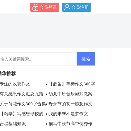
会员登录
会员注册
精华推荐
专注的收获作文
【必备】等待作文300字
4篇
有关感恩作文汇总九篇
幼儿中班音乐游戏教案
关于荷花作文300字合集
母亲节的初一感想作文
九篇
（精选30篇）
【精华】写感恩母校的
我的未来不是梦作文
作文500字汇总五篇
【热】
合唱基础知识
描写中秋节高中优秀作