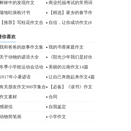
文3篇
树林中的发现作文
商业托福考试的常用词
汇
随地吐痰检讨书
【精选】家乡的春节作
文500字八篇
【推荐】写桂花作文合
自信，让你成功作文(8
集7篇
篇)
猜你喜欢
我和爸爸的故事作文集
我的书香家庭作文
锦15篇
关于动物的谚语大全
《阳光少年我们是好伙
伴》优秀作文
冬季小学校运动会活动
美丽的云南作文14篇
总结范文（通用5篇）
2017年小暑谚语
让自己奔跑起来作文4篇
有关朋友作文900字集合
【必备】《读书》作文
五篇
500字汇编五篇
作文素材
合同
感谢信
自我鉴定
动物简笔画
小学作文