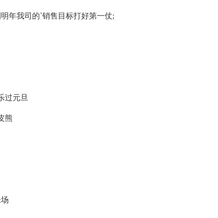
明年我司的`销售目标打好第一仗;
乐乐过元旦
皮熊
乐场