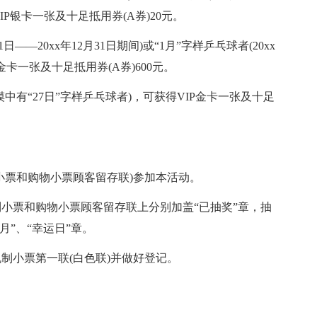
得VIP银卡一张及十足抵用券(A券)20元。
1日——20xx年12月31日期间)或“1月”字样乒乓球者(20xx
P金卡一张及十足抵用券(A券)600元。
中有“27日”字样乒乓球者)，可获得VIP金卡一张及十足
小票和购物小票顾客留存联)参加本活动。
小票和购物小票顾客留存联上分别加盖“已抽奖”章，抽
月”、“幸运日”章。
制小票第一联(白色联)并做好登记。