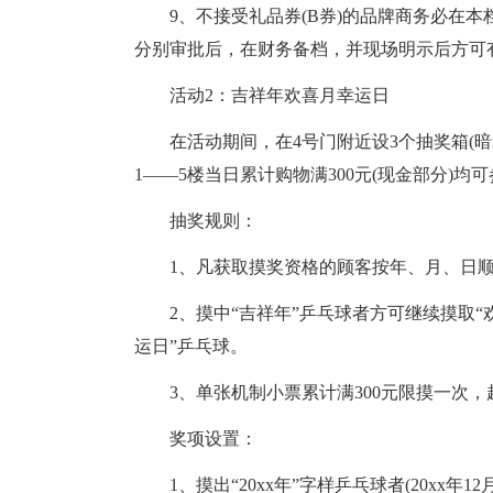
9、不接受礼品券(B券)的品牌商务必在
分别审批后，在财务备档，并现场明示后方可
活动2：吉祥年欢喜月幸运日
在活动期间，在4号门附近设3个抽奖箱(
1——5楼当日累计购物满300元(现金部分)均
抽奖规则：
1、凡获取摸奖资格的顾客按年、月、日
2、摸中“吉祥年”乒乓球者方可继续摸取“
运日”乒乓球。
3、单张机制小票累计满300元限摸一次，
奖项设置：
1、摸出“20xx年”字样乒乓球者(20xx年12