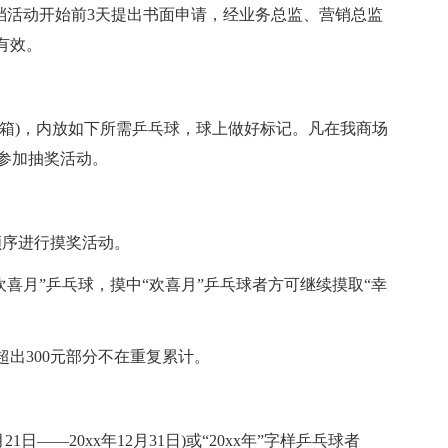
本档活动开始前3天提出书面申请，经业务总监、营销总监
有效。
暗箱)，内放如下所需乒乓球，球上做好标记。凡在我商场
可参加抽奖活动。
顺序进行摸奖活动。
欢喜月”乒乓球，摸中“欢喜月”乒乓球者方可继续摸取“幸
超出300元部分不在重复累计。
月21日——20xx年12月31日)或“20xx年”字样乒乓球者