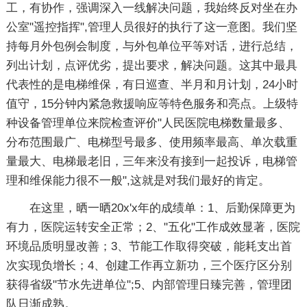
工，有协作，强调深入一线解决问题，我始终反对坐在办
公室"遥控指挥",管理人员很好的执行了这一意图。我们坚
持每月外包例会制度，与外包单位平等对话，进行总结，
列出计划，点评优劣，提出要求，解决问题。这其中最具
代表性的是电梯维保，有日巡查、半月和月计划，24小时
值守，15分钟内紧急救援响应等特色服务和亮点。上级特
种设备管理单位来院检查评价"人民医院电梯数量最多、
分布范围最广、电梯型号最多、使用频率最高、单次载重
量最大、电梯最老旧，三年来没有接到一起投诉，电梯管
理和维保能力很不一般",这就是对我们最好的肯定。
在这里，晒一晒20x'x年的成绩单：1、后勤保障更为
有力，医院运转安全正常；2、"五化"工作成效显著，医院
环境品质明显改善；3、节能工作取得突破，能耗支出首
次实现负增长；4、创建工作再立新功，三个医疗区分别
获得省级"节水先进单位";5、内部管理日臻完善，管理团
队日渐成熟。