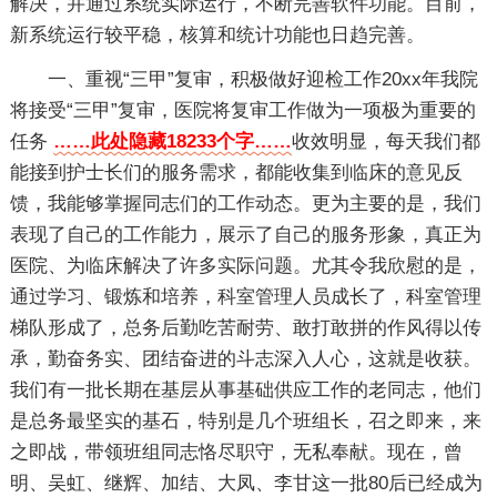
解决，并通过系统实际运行，不断完善软件功能。目前，
新系统运行较平稳，核算和统计功能也日趋完善。
一、重视“三甲”复审，积极做好迎检工作20xx年我院
将接受“三甲”复审，医院将复审工作做为一项极为重要的
任务
……此处隐藏18233个字……
收效明显，每天我们都
能接到护士长们的服务需求，都能收集到临床的意见反
馈，我能够掌握同志们的工作动态。更为主要的是，我们
表现了自己的工作能力，展示了自己的服务形象，真正为
医院、为临床解决了许多实际问题。尤其令我欣慰的是，
通过学习、锻炼和培养，科室管理人员成长了，科室管理
梯队形成了，总务后勤吃苦耐劳、敢打敢拼的作风得以传
承，勤奋务实、团结奋进的斗志深入人心，这就是收获。
我们有一批长期在基层从事基础供应工作的老同志，他们
是总务最坚实的基石，特别是几个班组长，召之即来，来
之即战，带领班组同志恪尽职守，无私奉献。现在，曾
明、吴虹、继辉、加结、大凤、李甘这一批80后已经成为