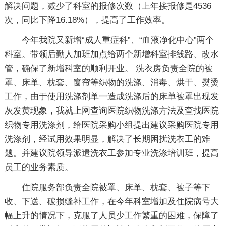
解决问题，减少了科室的报修次数（上年接报修是4536
次，同比下降16.18%），提高了工作效率。
今年我院又新增“成人重症科”、“血液净化中心”两个
科室。带领后勤人加班加点给两个新增科室排线路、改水
管，确保了新增科室的顺利开业。 洗衣房负责全院的被
罩、床单、枕套、窗帘等织物的洗涤、消毒、烘干、熨烫
工作，由于使用洗涤剂单一造成洗涤后的床单被罩出现发
灰发黄现象，我就上网查询医院织物洗涤方法及查找医院
织物专用洗涤剂，给医院采购小组提出建议采购医院专用
洗涤剂，经试用效果明显，解决了长期困扰洗衣工的难
题。并建议院领导派遣洗衣工参加专业洗涤培训班，提高
员工的业务素质。
住院服务部负责全院被罩、床单、枕套、被子等下
收、下送、破损缝补工作，在今年科室增加及住院病号大
幅上升的情况下，克服了人员少工作繁重的困难，保障了