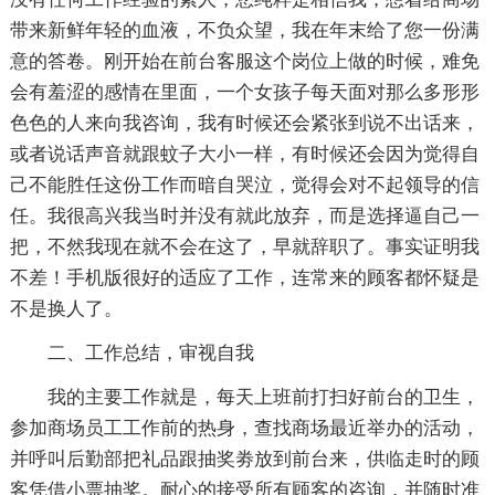
带来新鲜年轻的血液，不负众望，我在年末给了您一份满
意的答卷。刚开始在前台客服这个岗位上做的时候，难免
会有羞涩的感情在里面，一个女孩子每天面对那么多形形
色色的人来向我咨询，我有时候还会紧张到说不出话来，
或者说话声音就跟蚊子大小一样，有时候还会因为觉得自
己不能胜任这份工作而暗自哭泣，觉得会对不起领导的信
任。我很高兴我当时并没有就此放弃，而是选择逼自己一
把，不然我现在就不会在这了，早就辞职了。事实证明我
不差！手机版很好的适应了工作，连常来的顾客都怀疑是
不是换人了。
二、工作总结，审视自我
我的主要工作就是，每天上班前打扫好前台的卫生，
参加商场员工工作前的热身，查找商场最近举办的活动，
并呼叫后勤部把礼品跟抽奖劵放到前台来，供临走时的顾
客凭借小票抽奖。耐心的接受所有顾客的咨询，并随时准