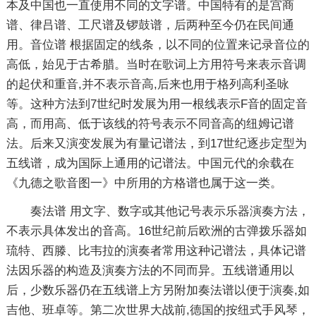
本及中国也一直使用不同的文字谱。中国特有的是宫商
谱、律吕谱、工尺谱及锣鼓谱，后两种至今仍在民间通
用。音位谱 根据固定的线条，以不同的位置来记录音位的
高低，始见于古希腊。当时在歌词上方用符号来表示音调
的起伏和重音,并不表示音高,后来也用于格列高利圣咏
等。这种方法到7世纪时发展为用一根线表示F音的固定音
高，而用高、低于该线的符号表示不同音高的纽姆记谱
法。后来又演变发展为有量记谱法，到17世纪逐步定型为
五线谱，成为国际上通用的记谱法。中国元代的余载在
《九德之歌音图一》中所用的方格谱也属于这一类。
奏法谱 用文字、数字或其他记号表示乐器演奏方法，
不表示具体发出的音高。16世纪前后欧洲的古弹拨乐器如
琉特、西滕、比韦拉的演奏者常用这种记谱法，具体记谱
法因乐器的构造及演奏方法的不同而异。五线谱通用以
后，少数乐器仍在五线谱上方另附加奏法谱以便于演奏,如
吉他、班卓等。第二次世界大战前,德国的按纽式手风琴，