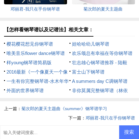
邓丽君-我只在乎你钢琴谱
菊次郎的夏天主题曲
《summer》钢琴谱学习
【怎样看钢琴谱以及记谱法】相关文章：
樱花樱花想见你钢琴谱
娃哈哈幼儿钢琴谱
唯美音乐flower dance钢琴谱
欢乐颂总有幸福在等你钢琴谱
样young钢琴谱简易版
壮志雄心钢琴谱推荐 - 陆毅
2016最新《一个像夏天一个像
富士山下钢琴谱
秋天》钢琴谱
一生有你完整钢琴谱-水木年华
A summers day C调钢琴谱
外面的世界钢琴谱
非你莫属完整钢琴谱（林依
晨）
上一篇：
菊次郎的夏天主题曲《summer》钢琴谱学习
下一篇：
邓丽君-我只在乎你钢琴谱