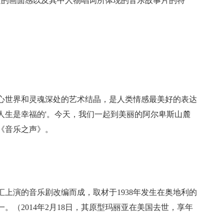
文的画面感以及其中人物唱词所体现的音乐故事片的特
心世界和灵魂深处的艺术结晶，是人类情感最美好的表达
人生是幸福的'。今天，我们一起到美丽的阿尔卑斯山麓
《音乐之声》。
汇上演的音乐剧改编而成，取材于1938年发生在奥地利的
。（2014年2月18日，其原型玛丽亚在美国去世，享年