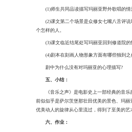
(1)师生共同品读描写玛丽亚野外歌唱的
(2)课文第二个场景是众修女七嘴八舌评
个怎样的人。
(3)课文临近结尾处写玛丽亚回到修道院
(4)剧本在刻画人物形象方面有哪些独到之
剧中为什么没有对玛丽亚的心理描写?
五、小结：
《音乐之声》是电影史上一部经典的音乐
前似似乎是萨尔茨堡那壮田优美的景色、玛丽
优美动人的旋律从心里流过，得到了至美的艺
六、作业：