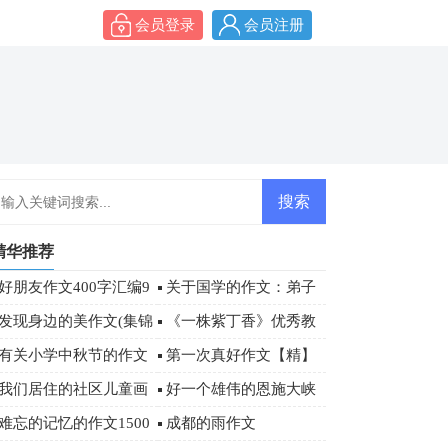
会员登录
会员注册
精华推荐
好朋友作文400字汇编9
关于国学的作文：弟子
篇
规读后感800字
发现身边的美作文(集锦
《一株紫丁香》优秀教
5篇)
学设计
有关小学中秋节的作文
第一次真好作文【精】
500字三篇
我们居住的社区儿童画
好一个雄伟的恩施大峡
作品欣赏
谷游记作文
难忘的记忆的作文1500
成都的雨作文