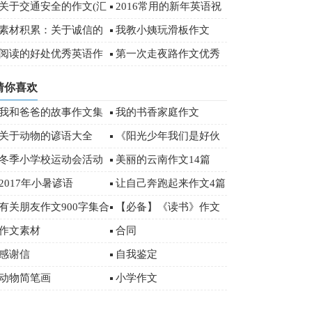
字
关于交通安全的作文(汇
2016常用的新年英语祝
编15篇)
福语（附中文）
素材积累：关于诚信的
我教小姨玩滑板作文
经典名言
阅读的好处优秀英语作
第一次走夜路作文优秀
文
(15篇)
猜你喜欢
我和爸爸的故事作文集
我的书香家庭作文
锦15篇
关于动物的谚语大全
《阳光少年我们是好伙
伴》优秀作文
冬季小学校运动会活动
美丽的云南作文14篇
总结范文（通用5篇）
2017年小暑谚语
让自己奔跑起来作文4篇
有关朋友作文900字集合
【必备】《读书》作文
五篇
500字汇编五篇
作文素材
合同
感谢信
自我鉴定
动物简笔画
小学作文