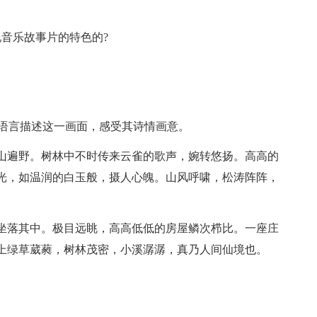
音乐故事片的特色的?
的语言描述这一画面，感受其诗情画意。
山遍野。树林中不时传来云雀的歌声，婉转悠扬。高高的
光，如温润的白玉般，摄人心魄。山风呼啸，松涛阵阵，
坐落其中。极目远眺，高高低低的房屋鳞次栉比。一座庄
上绿草葳蕤，树林茂密，小溪潺潺，真乃人间仙境也。