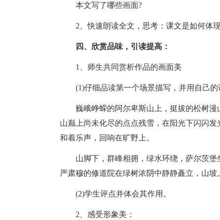
本文写了哪些画面?
2、快速朗读全文，思考：课文是如何体现
四、欣赏品味，引读提高：
1、师生共同赏析作品的画面美
(1)仔细品读第一个场景描写，并用自己
巍峨峥蝾的阿尔卑斯山上，挺拔的松树漫
山巅上尚未化尽的点点残雪，在阳光下闪闪发
和着乐声，回响在旷野上。
山脚下，群峰相拥，绿水环绕，萨尔茨堡
严肃穆的修道院在绿树浓阴中静静矗立，山坡
(2)学生评点并体会其作用。
2、感受形象美：