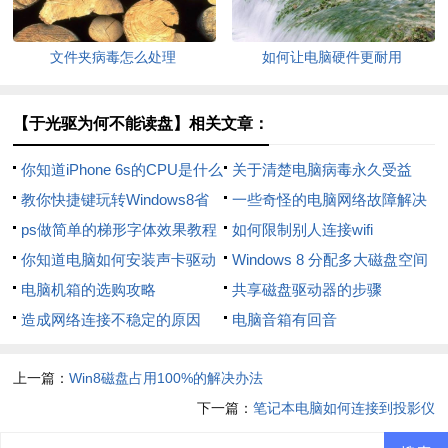
文件夹病毒怎么处理
如何让电脑硬件更耐用
【于光驱为何不能读盘】相关文章：
你知道iPhone 6s的CPU是什么
关于清楚电脑病毒永久受益
吗？
教你快捷键玩转Windows8省
一些奇怪的电脑网络故障解决
力又省时
ps做简单的梯形字体效果教程
方法
如何限制别人连接wifi
你知道电脑如何安装声卡驱动
Windows 8 分配多大磁盘空间
吗
电脑机箱的选购攻略
为妙
共享磁盘驱动器的步骤
造成网络连接不稳定的原因
电脑音箱有回音
上一篇：
Win8磁盘占用100%的解决办法
下一篇：
笔记本电脑如何连接到投影仪