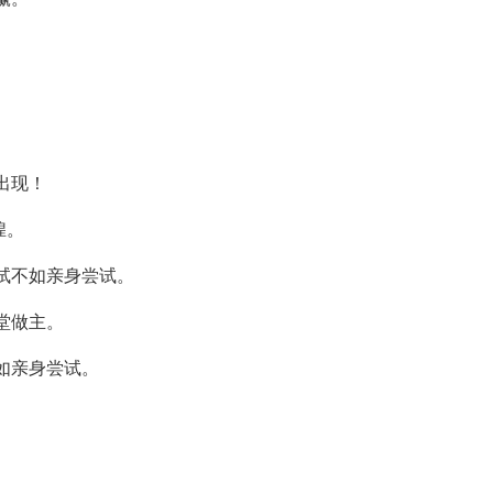
出现！
煌。
试不如亲身尝试。
堂做主。
如亲身尝试。