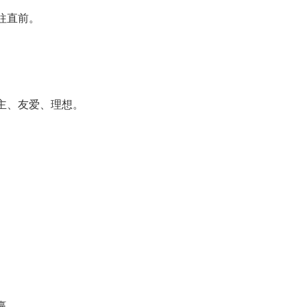
往直前。
主、友爱、理想。
赢。