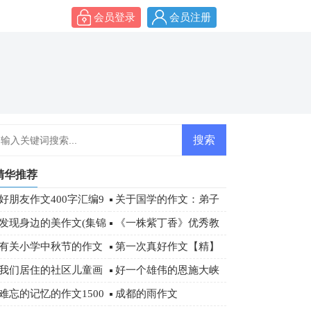
会员登录
会员注册
精华推荐
好朋友作文400字汇编9
关于国学的作文：弟子
篇
规读后感800字
发现身边的美作文(集锦
《一株紫丁香》优秀教
5篇)
学设计
有关小学中秋节的作文
第一次真好作文【精】
500字三篇
我们居住的社区儿童画
好一个雄伟的恩施大峡
作品欣赏
谷游记作文
难忘的记忆的作文1500
成都的雨作文