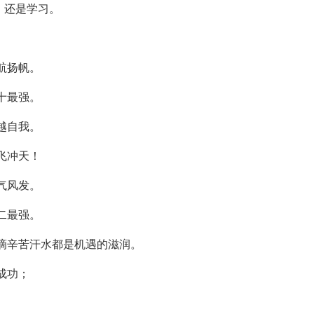
，还是学习。
航扬帆。
十最强。
越自我。
飞冲天！
气风发。
二最强。
一滴辛苦汗水都是机遇的滋润。
成功；