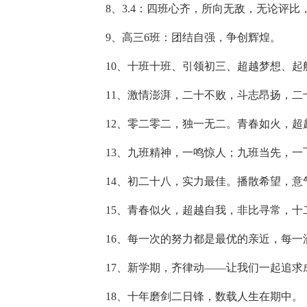
8、3.4：四班心齐，所向无敌，无论评比
9、高三6班：团结自强，争创辉煌。
10、十班十班、引领初三、超越梦想、起
11、激情澎湃，二十不败，斗志昂扬，二
12、零二零二，独一无二。青春如火，超
13、九班精神，一鸣惊人；九班当先，一
14、初二十八，实力最佳。播散希望，意
15、青春似火，超越自我，非比寻常，十
16、每一次的努力都是最优的亲近，每
17、新学期，齐律动——让我们一起追求
18、十年磨剑二日锋，数载人生在期中。