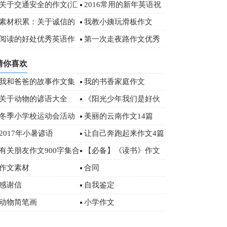
字
关于交通安全的作文(汇
2016常用的新年英语祝
编15篇)
福语（附中文）
素材积累：关于诚信的
我教小姨玩滑板作文
经典名言
阅读的好处优秀英语作
第一次走夜路作文优秀
文
(15篇)
猜你喜欢
我和爸爸的故事作文集
我的书香家庭作文
锦15篇
关于动物的谚语大全
《阳光少年我们是好伙
伴》优秀作文
冬季小学校运动会活动
美丽的云南作文14篇
总结范文（通用5篇）
2017年小暑谚语
让自己奔跑起来作文4篇
有关朋友作文900字集合
【必备】《读书》作文
五篇
500字汇编五篇
作文素材
合同
感谢信
自我鉴定
动物简笔画
小学作文