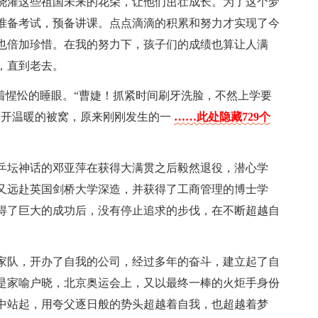
浇灌这些祖国未来的花朵，让他们茁壮成长。为了这个梦
准备考试，预备讲课。点点滴滴的积累和努力才实现了今
也倍加珍惜。在我的努力下，孩子们的成绩也算让人满
，直到老去。
着惺忪的睡眼。“曹婕！抓紧时间刷牙洗脸，不然上学要
离开温暖的被窝，原来刚刚发生的一
……此处隐藏729个
乒坛神话的邓亚萍在获得大满贯之后毅然退役，潜心学
又远赴英国剑桥大学深造，并获得了工商管理的博士学
得了巨大的成功后，没有停止追求的步伐，在不断超越自
家队，开办了自我的公司，经过多年的奋斗，建立起了自
是家喻户晓，北京奥运会上，又以最终一棒的火炬手身份
中站起，用夸父逐日般的势头超越着自我，也超越着梦