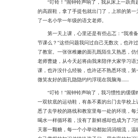
“叮铃！”闹钟铃声响了，我从床上一跃
的高跟鞋，拿了手提包就出门了，上班的第一
了一名小学一年级的语文老师。
第一天上课，心里还是有些忐忑：“我准
节课么？”这些问题我问过自己无数次，也许
了教室。一张张稚嫩的面孔既陌生又熟悉，仿
老师曹婕，从今天起将由我来陪伴大家学习语
课，也许没什么经验，也许还不熟悉环境，第
微笑友好的面孔隐隐约约浮现在我脑海......
“叮铃！”闹钟铃声响了，我习惯性的缓
一双软底的运动鞋，有条不紊的出门去学校上
悉了去学校的路线和教室里每一处的环境，每
喝水一样循环着，没有了新鲜感却也成为了习
天塞一颗糖，每一个小举动都如涓涓细流，温