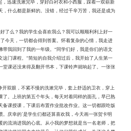
而起，迅速洗漱完毕，穿好白衬衣和小西服，踩着一双崭新
天，什么都是新鲜的。没错，经过千辛万苦，我还是成为
备好了么？我的学生会喜欢我么？我可以顺顺利利上好一
过了今天，一切都会得到答案。怀着复杂的心情，我走进
佛带我回到了我的一年级。“同学们好，我是你们的语文
文这门课程。”简短的自我介绍过后，我开始了人生第一
一堂课还没来得及翻开书本，下课铃声就响起了。一张张
缓睁开双眼，不紧不慢的洗漱完毕，套上舒适的卫衣，穿上
课了。上班的第五个年头，每天对着同样的面孔，早已熟
天备课授课，下课后布置作业批改作业。这一切都跟吃饭
惯。庆幸的`是学生们都还算喜欢我，今天画一张贺卡明
暖的流淌进我的心底。从小我的梦想就是当一名老师，把