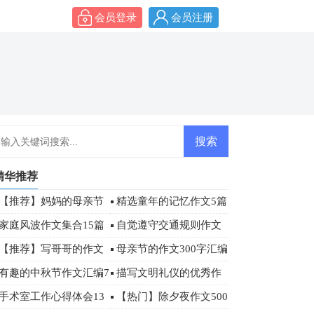
会员登录
会员注册
精华推荐
【推荐】妈妈的母亲节
精选童年的记忆作文5篇
作文汇编六篇
家庭风波作文集合15篇
自觉遵守交通规则作文
600字
【推荐】写哥哥的作文
母亲节的作文300字汇编
300字合集5篇
五篇
有趣的中秋节作文汇编7
描写文明礼仪的优秀作
篇
文（精选34篇）
手术室工作心得体会13
【热门】除夕夜作文500