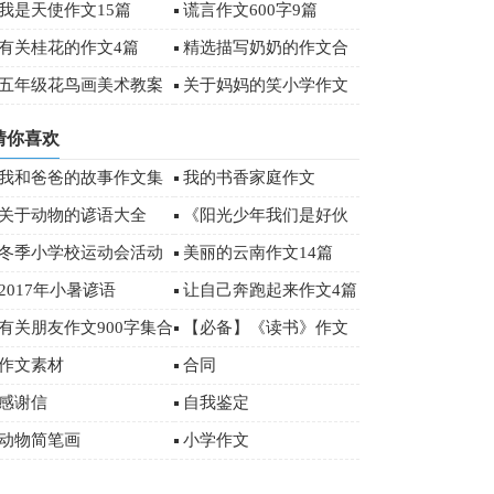
篇
字合集6篇
我是天使作文15篇
谎言作文600字9篇
有关桂花的作文4篇
精选描写奶奶的作文合
集五篇
五年级花鸟画美术教案
关于妈妈的笑小学作文
设计
400字集锦十篇
猜你喜欢
我和爸爸的故事作文集
我的书香家庭作文
锦15篇
关于动物的谚语大全
《阳光少年我们是好伙
伴》优秀作文
冬季小学校运动会活动
美丽的云南作文14篇
总结范文（通用5篇）
2017年小暑谚语
让自己奔跑起来作文4篇
有关朋友作文900字集合
【必备】《读书》作文
五篇
500字汇编五篇
作文素材
合同
感谢信
自我鉴定
动物简笔画
小学作文