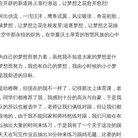
在开辟的新道路上渐行渐远，让梦想之花愈开愈烈!
河出伏流，一泻汪洋，鹰隼试翼，风尘吸张，奇花初胎，
揣梦想，让梦想之花生根发芽;追逐梦想，让梦想之花抽
星空中那永恒的炽热，在华夏沃土孕育的智慧民族的心中
为自己的梦想而努力着，虽然我不知道大家的梦想是什
梦想而努力，我也有自己的梦想，我由小时候的小小梦
是我前进的目标。
是幼稚啊，但现在的我不一样了，记得那次上体育课，老
，同学们都推荐了我，我感到十分的高兴与自豪，于是我
队的所以也被选中了，老师让我们俩练对踢，但让我们都
没地的，由于我不能回家和师祎然练对踢，我们只能在有
以抽出大量的时间来练习，于是我有了一个关于这次的踢
天天在写完作业后抽出30分钟来练习踢鸡毛毽，比赛的时