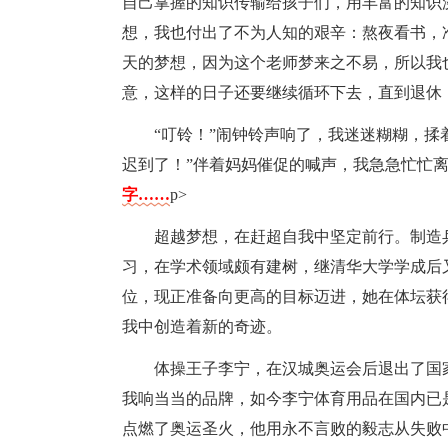
自己掌握的知识传输给孩子们，用丰富的知识
想，我也付出了不为人知的艰辛：熬夜看书，
天的梦想，因为这个老师梦来之不易，所以我
意，这样的日子还要继续循环下去，直到退休
“叮铃！”闹钟铃声响了，我迷迷糊糊，揉
迟到了！”伴着妈妈催促的喊声，我急急忙忙
字……
p>
超越梦想，在赶超自我中坚定前行。制造
习，在学术领域颇有建树，继清华大学学成后
位，现正准备向更高的目标迈进，她在体坛获
我中创造着新的奇迹。
体操王子李宁，在汉城奥运会后退出了国
我响当当的品牌，如今李宁体育用品在国内已
点燃了奥运圣火，他用永不言败的毅志从失败