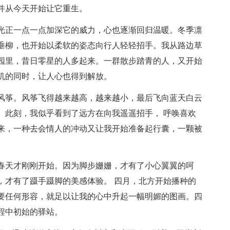
并从今天开始让它重生。
光正一点一点加深它的威力，心也逐渐回归温暖。冬季凛
垂柳，也开始以柔软的姿态向行人轻轻招手。我从路边草
园里，昔日零星的人多起来。一群散步踏青的人，又开始
机的同时，让人心也得到解放。
风筝。风筝飞得越来越高，越来越小，最后飞向蓝天白云
。此刻，我似乎看到了远方在向我遥遥招手， 呼唤喜欢
来，一种去会情人的冲动又让我开始准备起行囊，一颗被
春天才刚刚开始。因为脚步姗姗，才有了小心翼翼的呵
，才有了蹑手蹑脚的美感体验。 四月，北方开始播种的
要任何形容，就足以让我的心中升起一幅明媚的图画。四
程中初始的驿站。