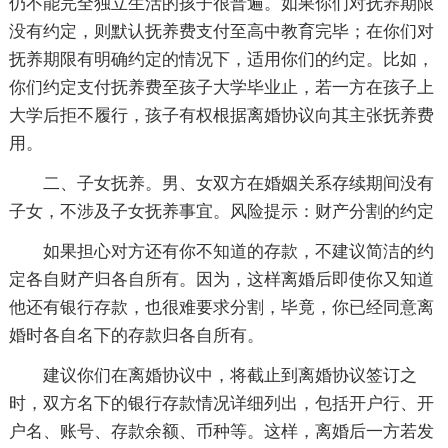
仍不能完全独立生活的孩子很普遍。如果你们对抚养期限
没有约定，则默认抚养费支付至高中教育完毕；在你们对
抚养期限有明确约定的情况下，适用你们的约定。比如，
你们约定支付抚养费至孩子大学毕业止，若一方在孩子上
大学后拒不履行，孩子有权根据离婚协议向其主张抚养费
用。
二、子女抚养。男、女双方在婚姻关系存续期间没有
子女，不涉及子女抚养事宜。风险提示：财产分割的约定
如果担心对方还有你不知道的存款，不建议简洁的约
定各自财产归各自所有。因为，这样离婚后即使你又知道
他还有银行存款，也很难要求分割，毕竟，你已经同意离
婚时各自名下的存款归各自所有。
建议你们在离婚协议中，将截止到离婚协议签订之
时，双方名下的银行存款情况详细列出，包括开户行、开
户名、账号、存款余额、币种等。这样，离婚后一方若发