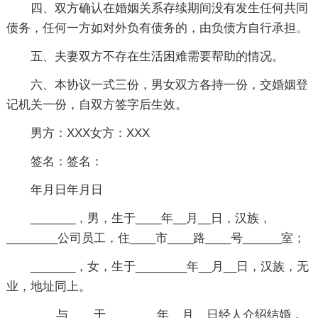
四、双方确认在婚姻关系存续期间没有发生任何共同
债务，任何一方如对外负有债务的，由负债方自行承担。
五、夫妻双方不存在生活困难需要帮助的情况。
六、本协议一式三份，男女双方各持一份，交婚姻登
记机关一份，自双方签字后生效。
男方：XXX女方：XXX
签名：签名：
年月日年月日
_______，男，生于____年__月__日，汉族，
________公司员工，住____市____路____号______室；
_______，女，生于________年__月__日，汉族，无
业，地址同上。
____与____于________年__月__日经人介绍结婚，