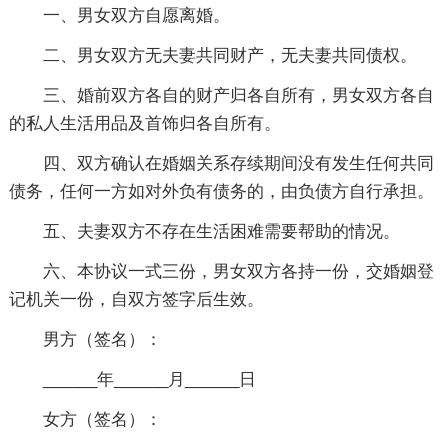
一、男女双方自愿离婚。
二、男女双方无夫妻共同财产，无夫妻共同债权。
三、婚前双方各自的财产归各自所有，男女双方各自
的私人生活用品及首饰归各自所有。
四、双方确认在婚姻关系存续期间没有发生任何共同
债务，任何一方如对外负有债务的，由负债方自行承担。
五、夫妻双方不存在生活困难需要帮助的情况。
六、本协议一式三份，男女双方各持一份，交婚姻登
记机关一份，自双方签字后生效。
男方（签名）：
______年______月______日
女方（签名）：