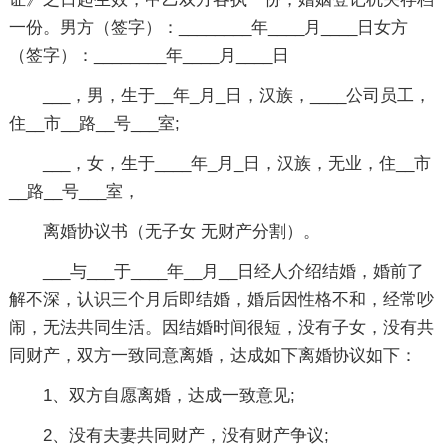
一份。男方（签字）：________年____月____日女方
（签字）：________年____月____日
___，男，生于__年_月_日，汉族，____公司员工，
住__市__路__号___室;
___，女，生于____年_月_日，汉族，无业，住__市
__路__号___室，
离婚协议书（无子女 无财产分割）。
___与___于____年__月__日经人介绍结婚，婚前了
解不深，认识三个月后即结婚，婚后因性格不和，经常吵
闹，无法共同生活。因结婚时间很短，没有子女，没有共
同财产，双方一致同意离婚，达成如下离婚协议如下：
1、双方自愿离婚，达成一致意见;
2、没有夫妻共同财产，没有财产争议;