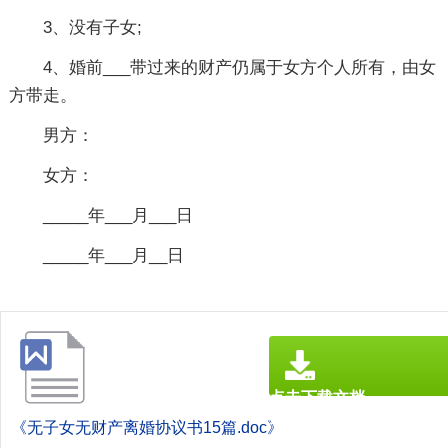
3、没有子女;
4、婚前___带过来的财产仍属于女方个人所有，由女
方带走。
男方：
女方：
_____年___月___日
_____年___月__日
点击下载文档
文档为doc格式
《无子女无财产离婚协议书15篇.doc》