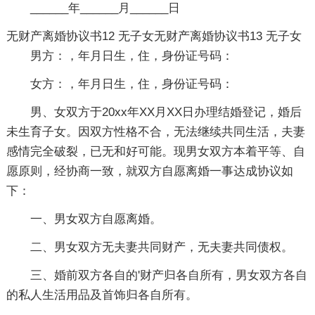
______年______月______日
无财产离婚协议书12
无子女无财产离婚协议书13
无子女
男方：，年月日生，住，身份证号码：
女方：，年月日生，住，身份证号码：
男、女双方于20xx年XX月XX日办理结婚登记，婚后
未生育子女。因双方性格不合，无法继续共同生活，夫妻
感情完全破裂，已无和好可能。现男女双方本着平等、自
愿原则，经协商一致，就双方自愿离婚一事达成协议如
下：
一、男女双方自愿离婚。
二、男女双方无夫妻共同财产，无夫妻共同债权。
三、婚前双方各自的'财产归各自所有，男女双方各自
的私人生活用品及首饰归各自所有。