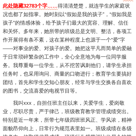
此处隐藏32783个字……
得清清楚楚，就连学生的家庭状
况也都了如指掌。她时刻以“假如是我的孩子”，“假如我是
孩子”的情感体验，给予孩子们最大的宽容、理解、信任
和关怀。多年来，她所带的班级总是文明、整洁，各项工
作开展得有条不紊，这在某种程度上也源于一个“爱”字
——对事业的爱、对孩子的爱。她把这平凡而简单的爱融
于日常琐碎繁杂的工作中，全心全意地为每一位同学服
务。我尊重每一位学生，从不挖苦讽刺他们，请学生承担
任务时，也采用询问、商量的口吻进行；教育学生要搞好
团结，首先和学生交知心朋友，经常与学生交换各自喜欢
的图书，交流喜爱的电视节目等。
我叫xxx，自担任班主任以来，关爱学生，爱岗敬
业，尽职尽责，严于律己，班级教育教学管理成绩突出。
特别是近一年来，所带七年级四班班风正、学风浓，精神
面貌昂仰向上，日常行为规范表里如一。班级成绩在各级