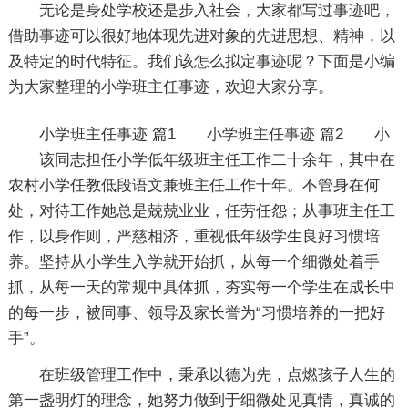
无论是身处学校还是步入社会，大家都写过事迹吧，
借助事迹可以很好地体现先进对象的先进思想、精神，以
及特定的时代特征。我们该怎么拟定事迹呢？下面是小编
为大家整理的小学班主任事迹，欢迎大家分享。
小学班主任事迹 篇1
小学班主任事迹 篇2
小
该同志担任小学低年级班主任工作二十余年，其中在
农村小学任教低段语文兼班主任工作十年。不管身在何
处，对待工作她总是兢兢业业，任劳任怨；从事班主任工
作，以身作则，严慈相济，重视低年级学生良好习惯培
养。坚持从小学生入学就开始抓，从每一个细微处着手
抓，从每一天的常规中具体抓，夯实每一个学生在成长中
的每一步，被同事、领导及家长誉为“习惯培养的一把好
手”。
在班级管理工作中，秉承以德为先，点燃孩子人生的
第一盏明灯的理念，她努力做到于细微处见真情，真诚的