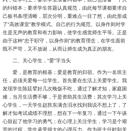
的纠错本；要求学生答题认真规范，由此每节课都要求自
己板书条理清晰，层次分明，重难点一目了然，由此形成
了“高效课堂”教学模式。自己的行为规范、以身作则对学
生是无声的教育和有力影响，使学生感觉师生平等。正是
由于这种“忠于职守，以身作则”的教育理念，在学生面前
既不严苛，又不放诞，从而让师生成为真正的朋友。
二、关心学生，“爱”字当头
爱，是教育的根基；爱是教育的归宿。作为一名班主
任，必须关爱每一位学生。首先要在生活上关爱学生。我
发现学生陈廷擘好几次晚饭不吃，通过了解才知，家庭困
难，当月生活费不够，于是资助其生活费；其次学习上关
心学生，一天学生赵胜东满含泪水找到我说不想上了，了
解才知考试成绩不理想，想在下一年复习，通过一下午谈
心鼓起了他学习的勇气；在心理上关注学生，学习是个艰
苦的过程，学生承受很大的心理压力。作为班主任时刻关