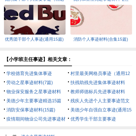
7篇）
门】
优秀团干部个人事迹(通用15篇)
消防个人事迹材料(合集15篇)
【小学班主任事迹】相关文章：
学校德育先进集体事迹
村里最美网格员事迹（通用12
劳动之星事迹材料(7篇)
篇）
扶残助残先进集体事迹材料
物业保安服务之星事迹材料
教师师德标兵先进事迹材料
美德少年主要事迹精选15篇
（精选26篇）
残疾人先进个人主要事迹范文
消防安保事迹材料(15篇)
（精选5篇）
美德少年自强自立事迹(通用15
疫情期间物业公司先进事迹材
篇)
优秀学生干部主要事迹
料