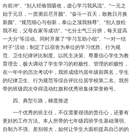
向前冲”、“别人经验我吸收，虚心学习我风流”、“一元之
始于元旦，一质测后尽开颜”、“奋斗一百天，敢教日月换
新颜”、“规范细心与创新，泰山之顶我独尊”、“别人放松
我不松，父母在家等成功”、“七分士气三分拼，每天提高
一大分”等活动。同时开展了“学习互助小组”、“一对一结
对子“活动；制定了以宿舍为单位的学习优胜、行为规
范、卫生纪律评比制度。以民主决策、尊重信心学生为教
育理念，极大调动了学生学习的积极性、管理的积极性，
在一年中的历次考试中，我班成绩均居年级前两名，学生
的纪律卫生、行为规范等综合评比位居学校第二名。我所
带的班级四次夺得流动红旗和优秀班集体荣誉称号。
四、典型引路，梯度推进
一个优秀的班主任，不仅需要很强的责任心，还要有
更好的工作方法。本人所带的七年级四班学生基础薄弱、
自制力不强、差别很大，如何让学生大面积提高自己的的