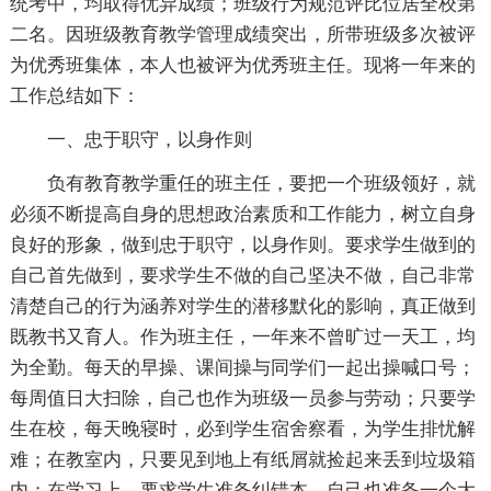
统考中，均取得优异成绩；班级行为规范评比位居全校第
二名。因班级教育教学管理成绩突出，所带班级多次被评
为优秀班集体，本人也被评为优秀班主任。现将一年来的
工作总结如下：
一、忠于职守，以身作则
负有教育教学重任的班主任，要把一个班级领好，就
必须不断提高自身的思想政治素质和工作能力，树立自身
良好的形象，做到忠于职守，以身作则。要求学生做到的
自己首先做到，要求学生不做的自己坚决不做，自己非常
清楚自己的行为涵养对学生的潜移默化的影响，真正做到
既教书又育人。作为班主任，一年来不曾旷过一天工，均
为全勤。每天的早操、课间操与同学们一起出操喊口号；
每周值日大扫除，自己也作为班级一员参与劳动；只要学
生在校，每天晚寝时，必到学生宿舍察看，为学生排忧解
难；在教室内，只要见到地上有纸屑就捡起来丢到垃圾箱
内；在学习上，要求学生准备纠错本，自己也准备一个大