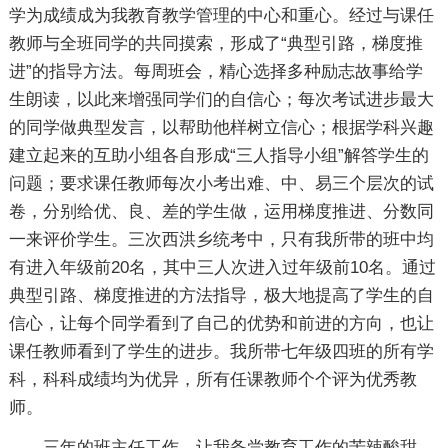
学为成绩成为我教育教学管理的中心和重心。经过与课任
教师与全班同学的共同摸索，形成了“典型引路，梯度推
进”的指导方法。每周班会，精心选择多种励志故事给学
生朗读，以此来增强同学们的自信心；每次考试进步最大
的同学做典型发言，以帮助他样树立信心；根据学科兴趣
建立起来的互助小组各自形成“三人指导小组”解答学生的
问题；要求课任教师每次小考出难、中、易三个层次的试
卷，分别给优、良、差的学生做，运用梯度推进、分数同
一来评价学生。三次西洪乡统考中，只有我所带的班中均
有进入年级前20名，其中三人次进入过年级前10名。通过
典型引路、梯度推进的方法指导，极大地提高了学生的自
信心，让每个同学看到了自己的优势和前进的方向，也让
课任教师看到了学生的进步。我所带七年级四班的所有学
科，科科成绩均为优异，所有任课教师个个评为优秀教
师。
三年的班主任工作，让我备尝教育工作的苦辣酸甜，