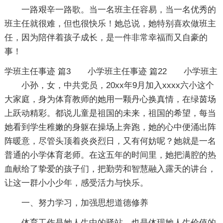
一路艰辛一路歌。当一名班主任容易，当一名优秀的
班主任就很难，但也很快乐！她总说，她特别喜欢做班主
任，因为陪伴着孩子成长，是一件非常幸福而又自豪的
事！
学班主任事迹 篇3
小学班主任事迹 篇22
小学班主
小孙，女，中共党员，20xx年9月加入xxxx六小这个
大家庭，身为体育教师的她用一颗丹心换真情，在绿茵场
上跃动精彩。都说儿童是祖国的未来，祖国的希望，每当
她看到学生稚嫩的身躯在操场上奔跑，她的心中便涌出阵
阵暖意，尽管头顶着炎炎烈日，又有何妨呢？她就是一名
普通的小学体育老师。在这五年的时间里，她把满腔的热
血献给了挚爱的孩子们，把勤劳和智慧融入露天的讲台，
让这一群小小少年，感受活力与快乐。
一、努力学习，加强思想道德修养
体育工作是她人生中的驿站，也是体现她人生价值的