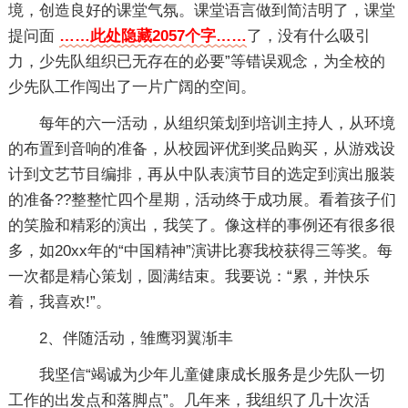
境，创造良好的课堂气氛。课堂语言做到简洁明了，课堂
提问面
……此处隐藏2057个字……
了，没有什么吸引
力，少先队组织已无存在的必要”等错误观念，为全校的
少先队工作闯出了一片广阔的空间。
每年的六一活动，从组织策划到培训主持人，从环境
的布置到音响的准备，从校园评优到奖品购买，从游戏设
计到文艺节目编排，再从中队表演节目的选定到演出服装
的准备??整整忙四个星期，活动终于成功展。看着孩子们
的笑脸和精彩的演出，我笑了。像这样的事例还有很多很
多，如20xx年的“中国精神”演讲比赛我校获得三等奖。每
一次都是精心策划，圆满结束。我要说：“累，并快乐
着，我喜欢!”。
2、伴随活动，雏鹰羽翼渐丰
我坚信“竭诚为少年儿童健康成长服务是少先队一切
工作的出发点和落脚点”。几年来，我组织了几十次活