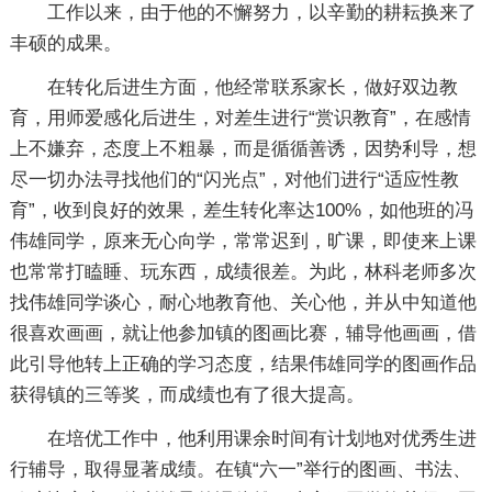
工作以来，由于他的不懈努力，以辛勤的耕耘换来了
丰硕的成果。
在转化后进生方面，他经常联系家长，做好双边教
育，用师爱感化后进生，对差生进行“赏识教育”，在感情
上不嫌弃，态度上不粗暴，而是循循善诱，因势利导，想
尽一切办法寻找他们的“闪光点”，对他们进行“适应性教
育”，收到良好的效果，差生转化率达100%，如他班的冯
伟雄同学，原来无心向学，常常迟到，旷课，即使来上课
也常常打瞌睡、玩东西，成绩很差。为此，林科老师多次
找伟雄同学谈心，耐心地教育他、关心他，并从中知道他
很喜欢画画，就让他参加镇的图画比赛，辅导他画画，借
此引导他转上正确的学习态度，结果伟雄同学的图画作品
获得镇的三等奖，而成绩也有了很大提高。
在培优工作中，他利用课余时间有计划地对优秀生进
行辅导，取得显著成绩。在镇“六一”举行的图画、书法、