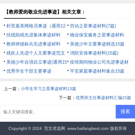
【教师爱岗敬业先进事迹】相关文章：
村里最美网格员事迹（通用12
劳动之星事迹材料(7篇)
篇）
扶残助残先进集体事迹材料
物业保安服务之星事迹材料
教师师德标兵先进事迹材料
美德少年主要事迹精选15篇
（精选26篇）
残疾人先进个人主要事迹范文
消防安保事迹材料(15篇)
（精选5篇）
美德少年自强自立事迹(通用15
疫情期间物业公司先进事迹材
篇)
优秀学生干部主要事迹
料
平安家庭事迹材料集合15篇
上一篇：
小学生学习之星事迹材料13篇
下一篇：
优秀班主任事迹材料汇编15篇
Copyright © 2024
范文优选网
www.haifangbest.com 版权所有