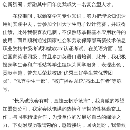
创新氛围，熔融其中四年使我成为一名复合型人才。
在校期间，我勤奋学习专业知识，努力把理论知识运
用到实践中去，曾参加全国大学生电子设计竞赛，并取得
佳绩。此外我很喜欢电脑，不仅熟练掌握基本应用软件的
使用，而且顺利通过国家社会和劳动保障部高新技术信息
职业资格中级考试和微软atc认证考试。在英语方面，通
过国家英语四级，并且参加英语口语培训。此外，我积极
投身学生会和广播站等学生组织为同学服务，表现出色，
贡献卓越，曾先后荣获校级“优秀三好学生兼优秀团
员”、“优秀学生干部”、“校广播站系统”杰出工作者“等称
号。
“长风破浪会有时，直挂云帆济沧海”，我真诚的希望
加盟贵公司，我定会以饱满的热情和坚韧的性格勤奋工
作，与同事精诚合作，为贵单位的发展尽自己的绵薄之
力。下页附履历敬请勘酌，恳请接纳，回函是盼，我恭候