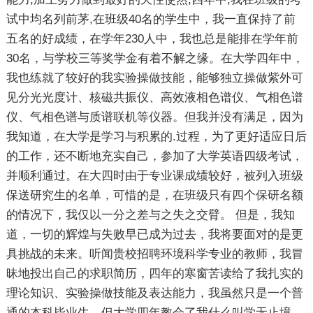
试中均名列前茅,在班级40名的学生中，我一直保持了前
五名的好成绩，在学年230人中，我也总是能排在学年前
30名，与学校三等奖学金有着不解之缘。在大学四年中，
我也练就了较好的我实验操做技能，能够独立操做紫外可
见分光光度计、核磁共振仪、高效液相色谱仪、气相色谱
仪、气相色谱与质谱联机等仪器。但我并没有满足，因为
我知道，在大学是学习与积累的.过程，为了更好适应日后
的工作，还不断地充实自己，参加了大学英语四级考试，
并顺利通过。在大四时由于专业课成绩较好，被列入班级
保送研究生的名单，可惜的是，在班级只有四个保研名额
的情况下，我仅以一分之差与之失之交臂。 但是，我知
道，一切的辉煌与失败早已成为过去，我将要面对的是更
具挑战的未来。听闻贵校招聘环境科学专业的教师，我冒
昧地投出自己的求职简历，四年的寒窗苦读给了我扎实的
理论知识、实验操做技能及表达能力，我虽然只是一个普
通的本科毕业生，但大学四年教会了我什么叫学无止境，